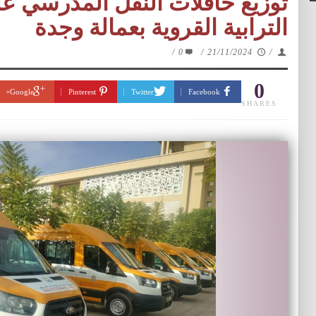
توزيع حافلات النقل المدرسي ع
الترابية القروية بعمالة وجدة
/
0
/
21/11/2024
/
0
Google+
Pinterest
Twitter
Facebook
SHARES