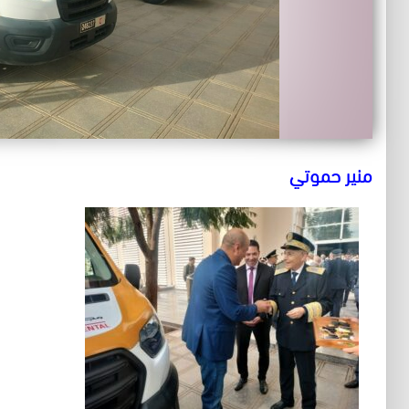
منير حموتي