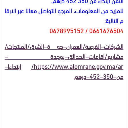
الثمن ابتداء من 350 452 درهم.
للمزيد من المعلومات، المرجو التواصل معانا عبر الارقا
م التالية
:
0661676504 / 0678995152
الشركا
ت
–
الفرعي
ة
/
العمرا
ن
–
ج
ه
ة
–
الشر
ق
/
المنتجا
ت
/
مشاري
ع
/
اقاما
ت
–
الحدائ
ق
–
بوجد
ة
–
https://www.alomrane.gov.ma/ar/
ا
بتداء
ا
–
م
ن
–
0
35
–
2
45
–
دره
م