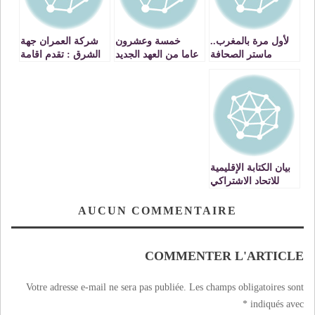
لأول مرة بالمغرب..
خمسة وعشرون
شركة العمران جهة
ماستر الصحافة
عاما من العهد الجديد
الشرق : تقدم اقامة
والاعلام الرقمي
تكريم ملكي لجهة
الرياض بسلوان
بجامعة محمد الاول
الشرق
بوجدة يناقش بحث
تخرج في العالم
الافتراضي عبر
نظارات المتافيرس
بيان الكتابة الإقليمية
للاتحاد الاشتراكي
بوجدة » نتائج
الجماعة الحضرية
AUCUN COMMENTAIRE
فاسدة لمقدمات
فاسدة «
COMMENTER L'ARTICLE
Votre adresse e-mail ne sera pas publiée.
Les champs obligatoires sont
*
indiqués avec