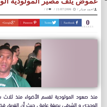
غموض يلف مصير المولودية الوج
احمد صبار
/
11/07/2006
/
0
/
0
Google+
Pinterest
Twitter
Facebook
SHARES
منذ صعود المولودية لقسم الأضواء منذ ثلاث 
الوجدي و الشرقي بصفة عامة ، حيث أن الفريق قض