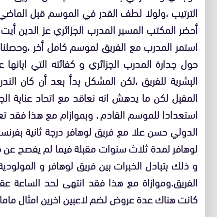
الترتيب ،ولولا لطف القدر في الموسم قبل الماضي
أحضر المكتب المسير المدرب الجزائري عز الدين أيت
استمر المدرب مع الفريق لموسم كامل أخر ،وحصلنا عل
حول جدارة المدرب الجزائري و كفائته التي ابانها 
البشرية للفريق ،لكن المشكل بدأ بعد أن كان الند
المقبل لكن ما يدهش انه نعاقد مع اتحاد عنابة الج
استعدادا للموسم القادم . وبموازام مع هذا فقد ت
الدولي حسن علا مع فريق لوهافر درجة ثانية بفرنس
لوهافر لمدة ثلاث سنوات مقبلة فيما لم يفصح عن قي
و ذلك بتبادل الخبرات بين فريق لوهافر و المولود
الفريق.وموازاة مع هذا فقد انتهى لحد الساعة عقو
كانت هناك عدة عروض لضم لاعبين اخرين امثال مامادو 