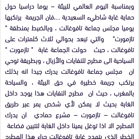
وبمناسبة اليوم العالمي للبيئة – يوما دراسيا حول
حماية غابة شاطيء السعيدية ….فان الجريمة يرتكبها
يوميا مجلس جماعة تافوغالت ، وبالضبط بمنطقة "
تازمورت" والتي تبعد بحوالي ثلاث كلمترات على
تافوغالت ، حيث حولت الجماعة غابة " تازمورت "
السياحية الى مطرح للنفايات والأزبال ، وبطريقة توحي
ان مجلس جماعة تافوغالت يدرك جيدا انه بذلك
يرتكب جريمة خطيرة في حق البيئة ، والسياحة
بالمغرب ، حيث ان مطرح النفايات هذا يوجد داخل
الغابة بحيث لا يمكن لأي شخص يمر عبر طريق
تافوغالت – تازمورت – مشرع حمادي ان يدرك
المطرح الا اذا توغل يمينا داخل الغابة لتتبين فضاعة
الخطر الذي يتهدد غابة تافوغالت جراء هذا المطرح