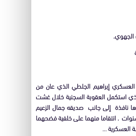
العسكري إبراهيم الجلطي الذي عان من
ذي استكمل العقوبة السجنية خلال غشت
 بست (06) سنوات امضاها نافذة إلى جانب صديقه جمال الزعيم
ا زال يقبع في السجن والمحكوم بسبع (07) سنوات . انتقاما منهما على خلفية فضحهما
 العسكرية …