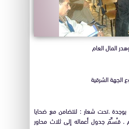
در المال العام
 الجهة الشرقية
نبر 2008 بالمقر الفرعي بوجدة .تحت شعار : لنتضامن مع ضحايا
 قـُسـِّمَ جدول أعماله إلى ثلاث محاور