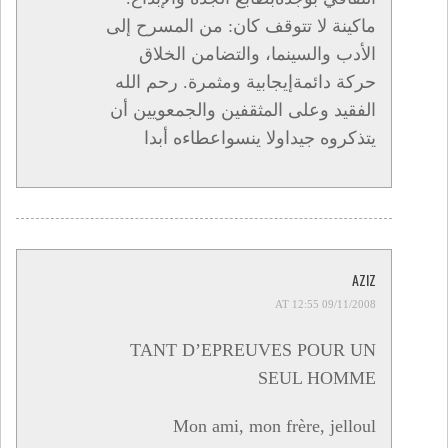
ماكينة لا تتوقف كان: من المسرح إلى
الأدب والسينما، والتضامن الخلاق
حركة دائمةإيجابية ومثمرة. رحم الله
الفقيد وعلى المثقفين والجمعويين أن
يتذكروه جيداولا ينسواعطاءه أبدا
AZIZ
09/11/2008 AT 12:55
TANT D’EPREUVES POUR UN
SEUL HOMME
Mon ami, mon frère, jelloul