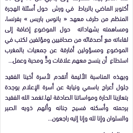
أكتوبر الماضي بالرباط في ورش حول أسئلة الهجرة
المنظم من طرف معهد « بانوس باريس » بفرنسا،
ومساهمته بشهاداته حول الموضوع إضافة إلى
لقاءاته مع أصدقائه من صحافيين ومؤلفين لكتب في
الموضوع ومسؤولين أفارقة عن جمعيات بالمغرب
استطاع أن ينسج معهم علاقات ودٍّ ومحبة وعمل…
وبهذه المناسبة الأليمة أتقدم لأسرة أخينا الفقيد
جلول أعراج باسمي ونيابة عن أسرة الإعلام بوجدة
بتعازينا الحارة ومواساتنا الصادقة لها.تغمد الله الفقيد
برحمته وأسكنه فسيح جنانه وألهم ذويه الصبر
والسلوان وإنا لله وإنا إليه راجعون…