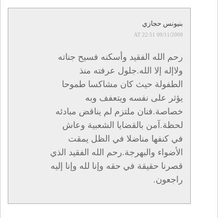
بنيونس حجازي
09/11/2008 AT 22:51
رحم الله الفقيد وأسكنه فسيح جناته
ولاإله إلا الله.جلول عرفته منذ
الطفولة حيث كان مشاكسا طموحا
يؤثر على نفسه ويتعفف وبه
خصاصة.فنان ملتزم لم يناقض مبادئه
لحظة.آمن بالقضايا الشعبية وعاش
في كنفها مناضلا في الظل يمقت
الأضواء والبهرجة.رحم الله الفقيد الذي
قصرنا حقيقة في حقه وإنا لله وإنا إليه
راجعون.