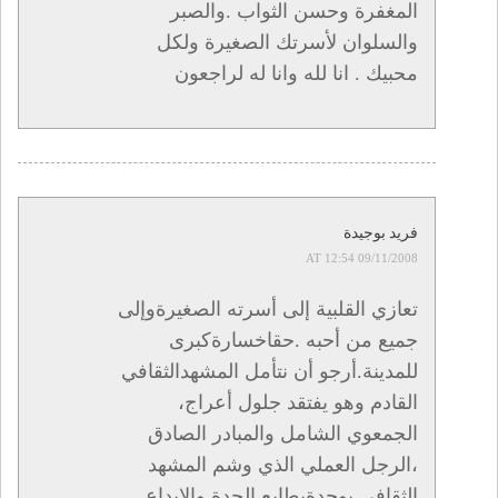
المغفرة وحسن الثواب .والصبر
والسلوان لأسرتك الصغيرة ولكل
محبيك . انا لله وانا له لراجعون
فريد بوجيدة
09/11/2008 AT 12:54
تعازي القلبية إلى أسرته الصغيرةوإلى
جميع من أحبه .حقاخسارةكبرى
للمدينة.أرجو أن نتأمل المشهدالثقافي
القادم وهو يفتقد جلول أعراج،
الجمعوي الشامل والمبادر الصادق
،الرجل العملي الذي وشم المشهد
الثقافي بوجدةبطابع الجدة والإبداع.