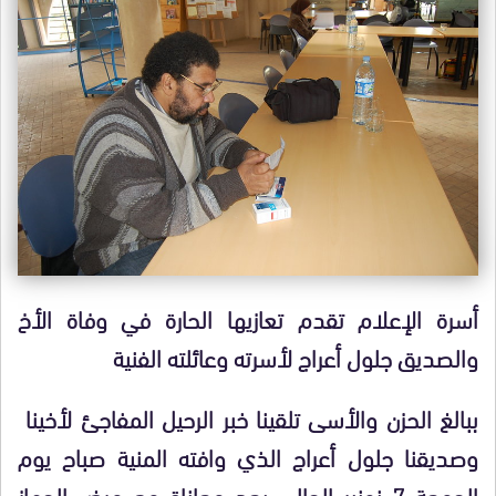
أسرة الإعلام تقدم تعازيها الحارة في وفاة الأخ
والصديق جلول أعراج لأسرته وعائلته الفنية
ببالغ الحزن والأسى تلقينا خبر الرحيل المفاجئ لأخينا
وصديقنا جلول أعراج الذي وافته المنية صباح يوم
الجمعة 7 نونبر الحالي بعد معاناة مع مرض الجهاز