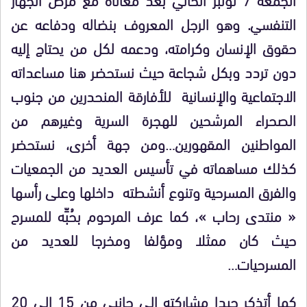
التنفسي. وهو الرجل المعروف بنضاله ودفاعه عن
حقوق الإنسان وكرامته، ودعمه لكل من يحتاج إليه
دون تردد وبكل شجاعة حيث نستحضر هنا مساعداته
الاجتماعية والإنسانية للأفارقة المنحدرين من جنوب
الصحراء المرشحين للهجرة السرية وغيرهم من
المواطنين المقهورين…ومن جهة أخرى، نستحضر
كذلك مساهماته في تأسيس العديد من الجمعيات
والفرق المسرحية وتنوع أنشطته داخلها وعلى رأسها
« منتدى رحاب »، كما عرف المرحوم بحُبِّه للمسرح
حيث كان ممثلا ومؤلفا ومخرجا للعديد من
المسرحيات…
كما أتذكر جيدا مشاركته إلى جانبي من 15 إلى 20