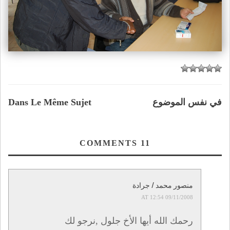
Dans Le Même Sujet
في نفس الموضوع
COMMENTS
11
منصور محمد / جرادة
09/11/2008 AT 12:54
رحمك الله أيها الأخ جلول ,نرجو لك