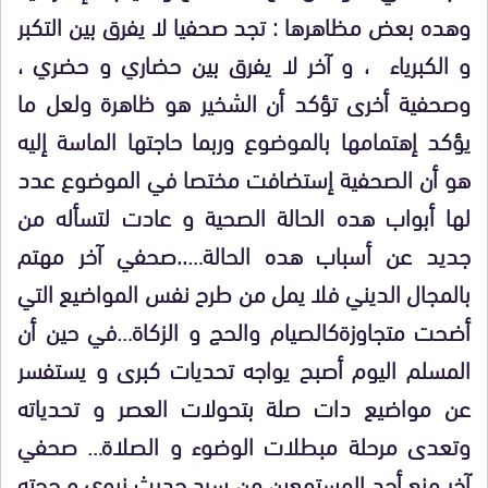
وهده بعض مظاهرها : تجد صحفيا لا يفرق بين التكبر
و الكبرياء ، و آخر لا يفرق بين حضاري و حضري ،
وصحفية أخرى تؤكد أن الشخير هو ظاهرة ولعل ما
يؤكد إهتمامها بالموضوع وربما حاجتها الماسة إليه
هو أن الصحفية إستضافت مختصا في الموضوع عدد
لها أبواب هده الحالة الصحية و عادت لتسأله من
جديد عن أسباب هده الحالة…..صحفي آخر مهتم
بالمجال الديني فلا يمل من طرح نفس المواضيع التي
أضحت متجاوزةكالصيام والحج و الزكاة…في حين أن
المسلم اليوم أصبح يواجه تحديات كبرى و يستفسر
عن مواضيع دات صلة بتحولات العصر و تحدياته
وتعدى مرحلة مبطلات الوضوء و الصلاة… صحفي
آخر منع أحد المستمعين من سرد حديث نبوي و حجته