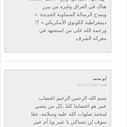
هناك في العراق وغيره من يبرر
ويمدح الرسالة السماوية الجديدة »
ديمقراطية الكوبوي الأمكريكي » ؟!
ورحمة الله على من استشهد في
معركة الشرف
أبو محمد
06/07/2006 AT 12:23
بسم الله الرحمن الرحيم اغتصاب
عبير هو اغتصابنا كلنا ،كل من ينتمي
لمحمد صلوات الله عليه وسلامه. حقا
سوف لن ننساكي يا عبير ويا أم عبير