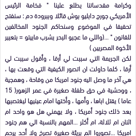
وكرامة مقدساتنا يطلع علينا " فخامة الرئيس
الأمريكي جورج دابليو بوش قائلا وببرودة دم : سنفتح
تحقيقا في الموضوع وسنحاكم الجنود المخالفين
للقانون " …(واللي ما عجبو البحر يشرب ماييتو = بتعبير
الأخوة المصريين )
لكن الجريمة التي سببت لي أرقا ، وأقول سببت لي
أرقا ، كلما حاولت ان اتصور الكيفية التي وقعت بها ،
هي آخر ما وصل اليه جنود امريكا من وقاحة ، وهمجية
، ووحشية في حق طفلة صغيرة في عمر الزهور( 15
عاما ) يقتل اباها ، وأمها ، وأختها امام عينيها ليغتصبها
بعد ذلك جنود أمريكا ، ولا يهمني هل هو واحد ام
اثنان ام ثلاثة، ام أكثر …المهم بالنسبة الي هم جنود
امريكا …تصوروا الم بريئة صغيرة تصرخ ولا أحد يرحم