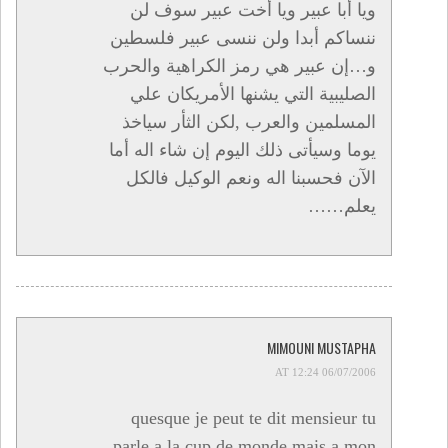
ويا أبا عبير ويا أخت عبير سوف لن
ننساكم أبدا ولن ننسى عبير فلسطين
و…إن عبير هي رمز الكراهية والحرب
الصليبية التي يشنها الأمريكان علي
المسلمين والعرب ,لكن الثأر سياخذ
يوما وسيأتى ذلك اليوم إن شاء اله أما
الآن فحسبنا اله ونعم الوكيل فالكل
يعلم……
MIMOUNI MUSTAPHA
06/07/2006 AT 12:24
quesque je peut te dit mensieur tu
parle a la cup de monde mais a mon