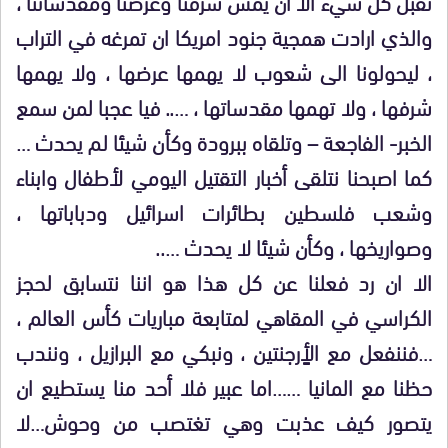
نقبل كل شيء الا ان يمس شرفنا وعرضنا ومقدساتنا ،
والذي ارادت همجية جنود امريكا ان تمرغه في التراب
، ليحولونا الى شعوب لا يهمها عرضها ، ولا يهمها
شرفها ، ولا تهمها مقدساتها ، ….. فيا عجبا لمن سمع
الخبر- الفاجعة – وتلقاه ببرودة وكأن شيئا لم يحدث …
كما اصبحنا نتلقى أخبار التقتيل اليومي لأطفال وابناء
وشعب فلسطين بطائرات اسرائيل ودباباتها ،
وصواريخها ، وكأن شيئا لا يحدث …..
الا ان رد فعلنا عن كل هذا هو اننا نتسابق لحجز
الكراسي في المقاهي لمتابعة مباريات كأس العالم ،
…فننفعل مع الأٍرجنتين ، ونبكي مع البرازيل ، ونندب
حظنا مع المانيا ……اما عبير فلا أحد منا يستطيع ان
يتصور كيف عذبت وهي تغتصب من وحوش…لا