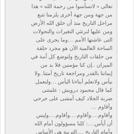
تعالى « لاتسأسوا من رحمة الله » هذا
من جهة ومن جهة أخرى يلزمنا تتبع
مراحل التاريخ منذ أن خلق الله الأرض
ومن عليها لنرتئي التغيرات والتحولات
التى عاشتها الأمم …وما يجرى على
الساحة العالمية الآن هو مجرد حلقة
من حلقات التاريخ ولتوضع كل أمة في
الميزان ..إن كنا مؤمنين فلا بد من
إيماننا بالقدر ومراجعة تاريخ أمتنا..ولا
نيأس ولانعلم أبناءنا اليأس …ولنعمل
كما قال محمود درويش : علمتنى
ضربة الجلاد كيف أمشى على جرحي
وأقاوم …
وأقاوم….وأقاوم….وأقاوم….وليس
أن أيأس….: كلنا مسؤولون أمام الله
وأمام التاريخ ….التربية هي الأساس