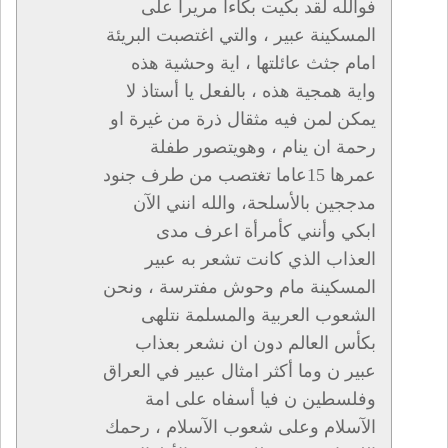
فوالله لقد بكيت بكاءا مريرا على
المسكينة عبير ، والتي اغتصبت البريئة
امام جثث عائلتها ، اية وحشية هذه
واية همجية هذه ، بالفعل يا أستاذ لا
يمكن لمن فيه مثقال ذرة من غيرة او
رحمة ان ينام ، وهويتصور طفلة
عمرها 15عاما تغتصب من طرف جنود
مدججين بالأسلحة، والله انني الآن
ابكي وأنني كأمرأة اعرف مدى
العذاب الذي كانت تشعر به عبير
المسكينة مام وحوش مفترسة ، ونحن
الشعوب العربية والمسلمة نتلهى
بكأس العالم دون ان نشعر بعذاب
عبير ن وما أكثر امثال عبير في العراق
وفلسطين ن فيا أسفاه على امة
الآسلام وعلى شعوب الآسلام ، رحمك