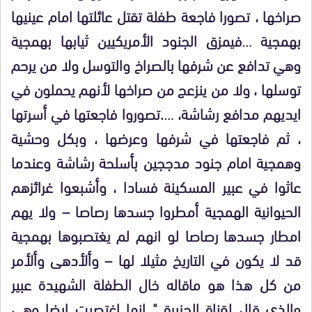
صراخها ، تصورا فاجعة طفلة تقتل عائلتها امام عينيها
بهمجية …فيمزق الجنود الأمريكيين ثيابها بهمجية
وهي تدافع عن شرفها بالصراخ والتوسل ولا من يرحم
توسلها ، ولا من ينزعج من صراخها لأنهم يحملون في
ايديهم مدافع رشاشة، ….تصوروا فاجعتها في أسرتها
، ثم فاجعتها في شرفها وعرضها ، وبكل وحشية
وهمجية امام جنود مدججين بأسلحة رشاشة وعندما
عاثوا في عبير المسكينة فسادا ، وأشبعوا غرائزهم
الحيوانية الهمجية أمطروا جسدها رصاصا – ولا يهم
امطار جسدها رصاصا لو انهم لم يغتصبوها بهمجية
قد لا يكون في التاريخ مثيلا لها – وألأدهى وألأمر
من كل هذا هو ماقاله خال الطفلة الشهيدة عبير
والذي قال لقناة الجزيرة " انها اغتصبت ايضا وهي