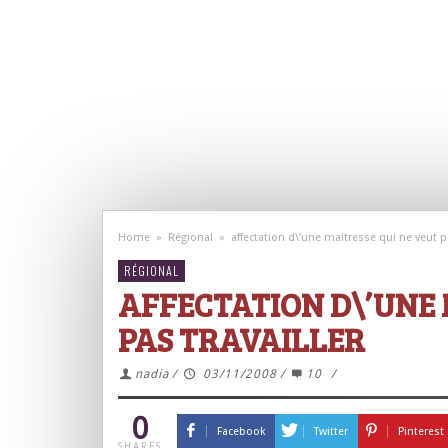
Home
»
Régional
»
affectation d\’une maitresse qui ne veut pa
RÉGIONAL
AFFECTATION D\’UNE 
PAS TRAVAILLER
nadia
/
03/11/2008
/
10
/
0
Facebook
Twitter
Pinterest
SHARES