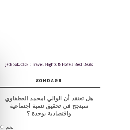
JetBook.Click : Travel, Flights & Hotels Best Deals
SONDAGE
هل تعتقد أن الوالي امحمد العطفاوي
سينجح في تحقيق تنمية اجتماعية
واقتصادية بوجدة ؟
نعم