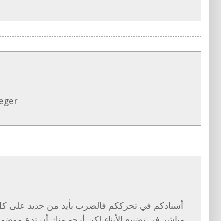
teger
أسنادكم في تحرككم فالضرب بأيد من حديد على كل
مباشر في تضييع الأبناء لكن أرجو منك أن تدع موضوع 