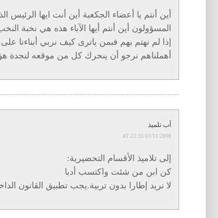
أين أنتم يا أعضاء الجكعبة أين أنت ايها الرئيس الذ
المسؤولون أين أنتم أيها الآباء هذه هي نخبة النخب
إذا لم نهتم بهم فبمن ياترى كيف نربي أبناءنا عل
أهملناهم نرجو أن ينحرك كل من موقعه لنجدة هؤلا
أب تلميذ
03/11/2008 AT 22:35
إلى تلاميذ الأقسام التحضيرية:
كن ابن من شئت واكتسب أدبا
لا نريد إطارا بدون تربية.يجب تطبيق القانون الدا