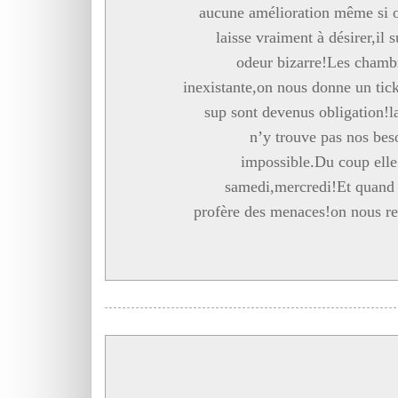
aucune amélioration même si o
laisse vraiment à désirer,il s
odeur bizarre!Les chamb
inexistante,on nous donne un tick
sup sont devenus obligation!l
n’y trouve pas nos bes
impossible.Du coup elle 
samedi,mercredi!Et quand o
profère des menaces!on nous refu