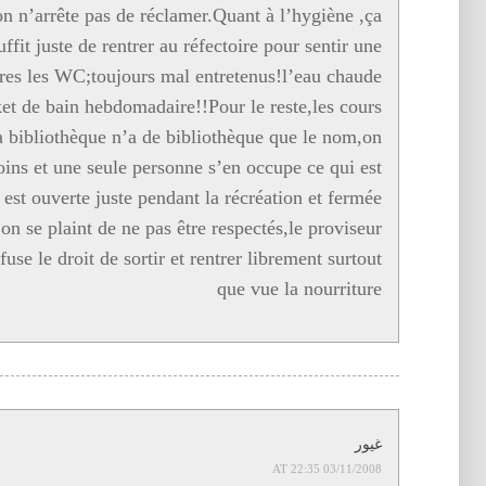
n n’arrête pas de réclamer.Quant à l’hygiène ,ça
uffit juste de rentrer au réfectoire pour sentir une
res les WC;toujours mal entretenus!l’eau chaude
et de bain hebdomadaire!!Pour le reste,les cours
a bibliothèque n’a de bibliothèque que le nom,on
oins et une seule personne s’en occupe ce qui est
est ouverte juste pendant la récréation et fermée
n se plaint de ne pas être respectés,le proviseur
se le droit de sortir et rentrer librement surtout
que vue la nourriture
غيور
03/11/2008 AT 22:35