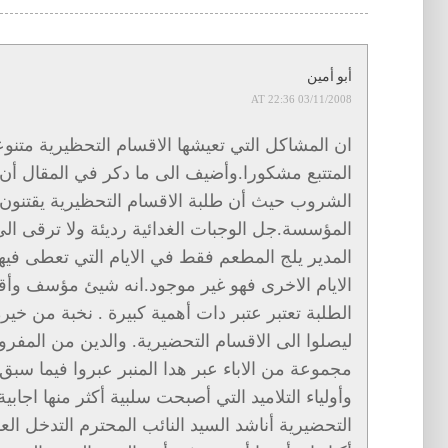
أبو أمين
03/11/2008 AT 22:36
ان المشاكل التي تعيشها الاقسام التحظيرية متنوع
المتتبع مشكورا.وأضيف الى ما دكر في المقال أن 
الشروب حيث أن طلبة الاقسام التحظيرية يقتنون
المؤسسة.جل الوجبات الغدائية رديئة ولا ترقى ال
المدير يلج المطعم فقط في الايام التي تعطى فيها
الايام الاخرى فهو غير موجود.انه شيئ مؤسف وأ
الطلبة تعتبر عتبر دات أهمية كبيرة . نخبة من خيرة 
ليصلوا الى الاقسام التحضيرية. والدين من الم.
مجموعة من الاباء عبر هدا المنبر عبروا فيما سبق
وأولياء التلاميد التي أصبحت سلبية أكثر منها اجابية
التحضيرية أناشد السيد النائب المحترم التدخل ا