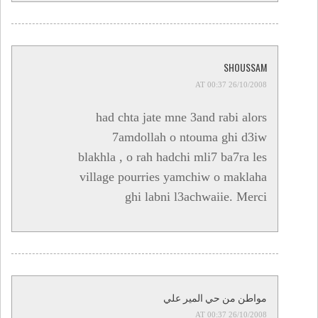
SHOUSSAM
26/10/2008 AT 00:37
had chta jate mne 3and rabi alors
7amdollah o ntouma ghi d3iw
blakhla , o rah hadchi mli7 ba7ra les
village pourries yamchiw o maklaha
ghi labni l3achwaiie. Merci
مواطن من حي المير علي
26/10/2008 AT 00:37