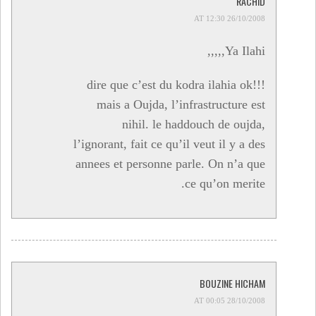
RACHID
26/10/2008 AT 12:30
Ya Ilahi,,,,,
dire que c’est du kodra ilahia ok!!!
mais a Oujda, l’infrastructure est
nihil. le haddouch de oujda,
l’ignorant, fait ce qu’il veut il y a des
annees et personne parle. On n’a que
ce qu’on merite.
BOUZINE HICHAM
28/10/2008 AT 00:05