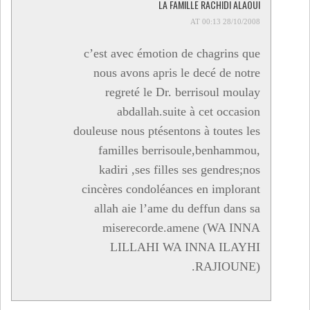
LA FAMILLE RACHIDI ALAOUI
28/10/2008 AT 00:13
c’est avec émotion de chagrins que
nous avons apris le decé de notre
regreté le Dr. berrisoul moulay
abdallah.suite à cet occasion
douleuse nous ptésentons à toutes les
familles berrisoule,benhammou,
kadiri ,ses filles ses gendres;nos
cincères condoléances en implorant
allah aie l’ame du deffun dans sa
miserecorde.amene (WA INNA
LILLAHI WA INNA ILAYHI
RAJIOUNE).