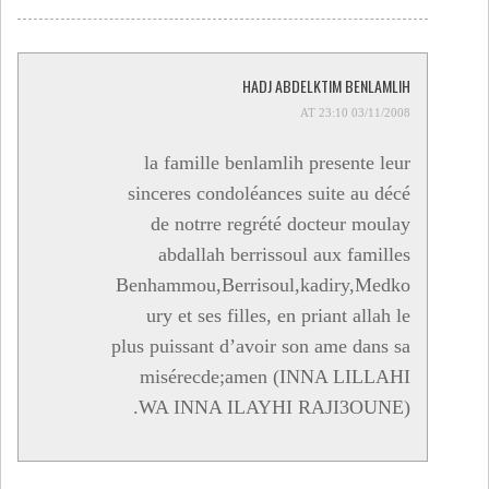
HADJ ABDELKTIM BENLAMLIH
03/11/2008 AT 23:10
la famille benlamlih presente leur
sinceres condoléances suite au décé
de notrre regrété docteur moulay
abdallah berrissoul aux familles
Benhammou,Berrisoul,kadiry,Medko
ury et ses filles, en priant allah le
plus puissant d’avoir son ame dans sa
misérecde;amen (INNA LILLAHI
WA INNA ILAYHI RAJI3OUNE).