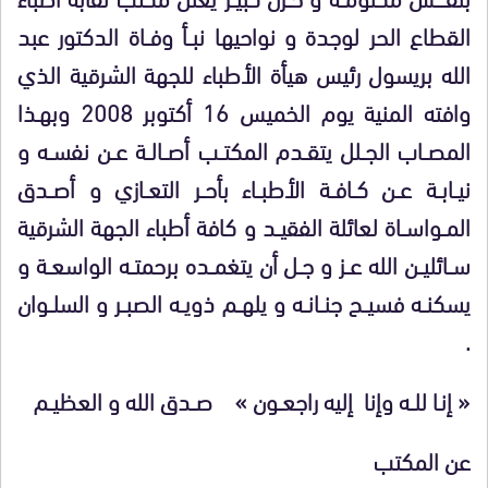
القطاع الحر لوجدة و نواحيها نبــأ وفــاة الدكتور عبد
الله بريسول رئيس هيأة الأطباء للجهة الشرقية الذي
وافته المنية يوم الخميس 16 أكتوبر 2008 وبهـذا
المصــاب الجــلل يتقــدم المكتــب أصــالــة عــن نفســه و
نيــابــة عــن كــافــة الأطبــاء بأحــر التعــازي و أصــدق
المــواســاة لعائلة الفقيــد و كافة أطباء الجهة الشرقية
ســائليــن الله عــز و جــل أن يتغمــده برحمتــه الواسعــة و
يسكنــه فسيــح جنــانــه و يلهــم ذويــه الصبــر و السلــوان
.
« إنـا للــه وإنا إليه راجعــون » صــدق الله و العظيــم
عن المكتب