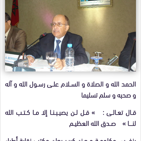
الحمد الله و الصلاة و الســلام علــى رســول الله و آله
و صحبه و سلم تسليما
قــال تعــالــى : » قــل لــن يصيــبــنــا إلا مــا كــتــب الله
لنـــــا » صــدق الله العظيــم
بنفـــــس مكلومــة و حــزن كبيــر يعلن مكتب نقابة أطباء