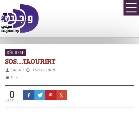
RÉGIONAL
SOS….TAOURIRT
SALHI
/
15/10/2008
5
/
0
SHARES