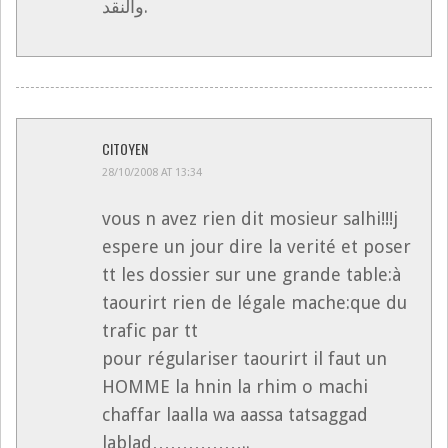
والنقد.
CITOYEN
28/10/2008 AT 13:34
vous n avez rien dit mosieur salhi!!!j
espere un jour dire la verité et poser
tt les dossier sur une grande table:à
taourirt rien de légale mache:que du
trafic par tt
pour régulariser taourirt il faut un
HOMME la hnin la rhim o machi
chaffar laalla wa aassa tatsaggad
lablad……………..