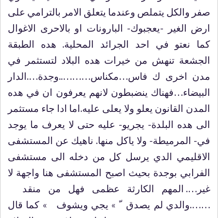
صفر والكل يتملص وعندما يتعلق الامر بالترامي على
ارض الغير -يعجبوك- البارونات او بالاحرى الاغوال
كما نعتو في احد الجرائد المحلية. هده الطبقة
الجشعة تنهش من خيرات هده البلاد لتستثمر في
مدن اخرى ك فاس…مكناس………..وجدة….الدار
البيضاء…فهناك ينضبطون لانهم يعرفون ان في هده
المدن القانون يعلو ولا يعلى عليه.اما ادا جاء مستثمر
الى هده البلدة- يجريو- عليه حتى لا يعرف ما يوجد
في- المرميطة- ولا ياكل منها. ناهيك عن المستشفى
الاقليمي الدي يرسل كل من دخله الى مستشفى
الفرابي بوجدة بحيث اصبح المستشفى هنا واجهة لا
غير…. المهم الكارثة عظمى فهل من منقد
…….والدي لم يصدق ّ » يجي ويشوف » كما قال