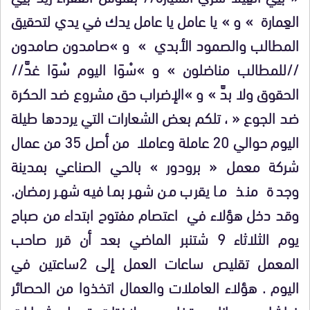
العِمارة » و » يا عامل يا عامل يدك في يدي لتحقيق
المطالب والصمود الأبدي » و »صامدون صامدون
//للمطالب مناضلون » و »سْوَا اليوم سْوَا غدَّ//
الحقوق ولا بدَّ » و »الإضراب حق مشروع ضد الحكرة
ضد الجوع « ، تلكم بعض الشعارات التي يرددها طيلة
اليوم حوالي 20 عاملة وعاملا من أصل 35 من عمال
شركة معمل « برودور » بالحي الصناعي بمدينة
وجدة منذ ما يقرب من شهر بما فيه شهر رمضان.
وقد دخل هؤلاء في اعتصام مفتوح ابتداء من صباح
يوم الثلاثاء 9 شتنبر الماضي بعد أن قرر صاحب
المعمل تقليص ساعات العمل إلى 2ساعتين في
اليوم . هؤلاء العاملات والعمال اتخذوا من الحصائر