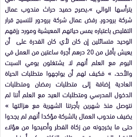
يترأسها الوالي »،يصرح حميد حراث مندوب عمال
شركة برودور. رفض عمال شركة برودور للنسيج قرار
التقليص باعتباره يمس حياتهم المعيشية ومورد رزقهم
الوحيد متسائلين إن كان لأي كان القدرة على أن
يعيش بأقل من 20 درهم أجرة ساعتين من العمل في
اليوم مع العلم أنهم لا يشتغلون يومي السبت
والأحد، » فكيف لهم أن يواجهوا متطلبات الحياة
العادية إضافة إلى متطلبات رمضان ومتطلبات
الدخول المدرسي ومتطلبات العيد مع العلم أننا لم
نتوصل منذ شهرين بأجرتنا الشهرية مع هزالتها »
يضيف مندوب العمال بالشركة مؤكدا أنهم لم يجدوا
حتى ما يخرجونه من زكاة الفطر وأصبحوا من هؤلاء
الفقراء الذين يستحقون تلك الزكاة بحكم أوضاعهم