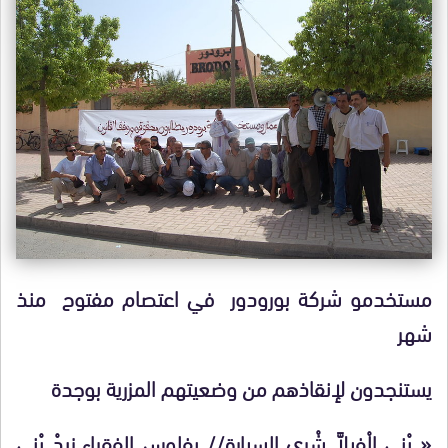
مستخدمو شركة بورودور في اعتصام مفتوح منذ
شهر
يستنجدون لإنقاذهم من وضعيتهم المزرية بوجدة
« بْنِي الْفِيلاَّ شْري السيارة// بفلوس الفقراء زيدْ بْنِي