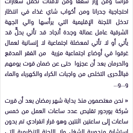
فراشا ومن إزار سقفا ومن لافتات تحمل شعارات
احتجاجية جدرانا ومن أكواب شاي غذاء في انتظار
تدخل اللجنة الإقليمية التي يرأسها والي الجهة
الشرقية عامل عمالة وجدة أنجاد قد تأتي بحلٍّ قد
يأتي أو لا تأتي لمعضلة اجتماعية لا إنسانية لعمال
غرقوا في أوضاع اجتماعية مزرية من الفقر المدقع
والحرمان بعد أن عجزوا حتى عن ضمان قوت يومهم
فبالأحرى التخلص من واجبات الكراء والكهرباء والماء
و…و…
« نحن معتصمون منذ بداية شهر رمضان بعد أن قررت
شركة بوردور تقليص عدد ساعات العمل من خمس
ساعات إلى ساعتين اثنتين وهو قرار انفرادي تم بدون
استشارة مندوبية الشغل ولا اللجنة التنظيمية التي