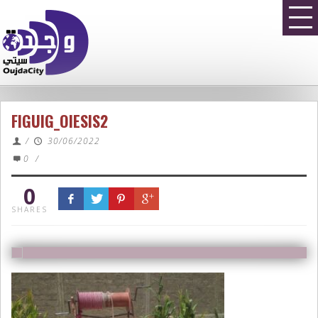
FIGUIG_OIESIS2
/
30/06/2022
0
/
0
SHARES