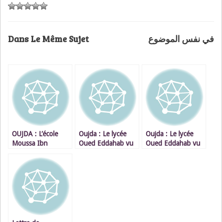
Dans Le Même Sujet
في نفس الموضوع
OUJDA : L’école
Oujda : Le lycée
Oujda : Le lycée
Moussa Ibn
Oued Eddahab vu
Oued Eddahab vu
Noussair( Lazaret)
de l’intérieur: A- La
de l’intérieur. A:
en manque de
salle des
L’espace pour
professeur
professeurs
professeurs