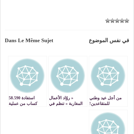
في نفس الموضوع
Dans Le Même Sujet
من أجل عيد وطني
« روّاد الأعمال
استفادة 58.590
للمتقاعدين!
المغاربة » تنظم في
كساب من عملية
باريس الإصدار الرابع
توزيع الشعير المدعم
عشر من يوم إنشاء
بجهة الشرق :
الأعمال
توفير140.850 قنطار
من هذه الأعلاف
المركبة لفائدة مربي