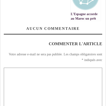
الأبقار
L’Espagne accorde
au Maroc un prêt
de 100 millions
d’euros
AUCUN COMMENTAIRE
COMMENTER L'ARTICLE
Votre adresse e-mail ne sera pas publiée.
Les champs obligatoires sont
*
indiqués avec