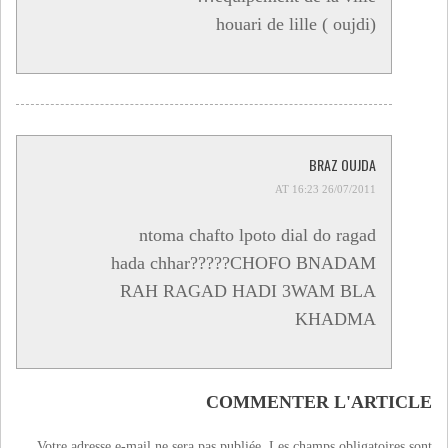
houari de lille ( oujdi)
BRAZ OUJDA
26/07/2011 AT 16:23
ntoma chafto lpoto dial do ragad
hada chhar?????CHOFO BNADAM
RAH RAGAD HADI 3WAM BLA
KHADMA
COMMENTER L'ARTICLE
Votre adresse e-mail ne sera pas publiée.
Les champs obligatoires sont