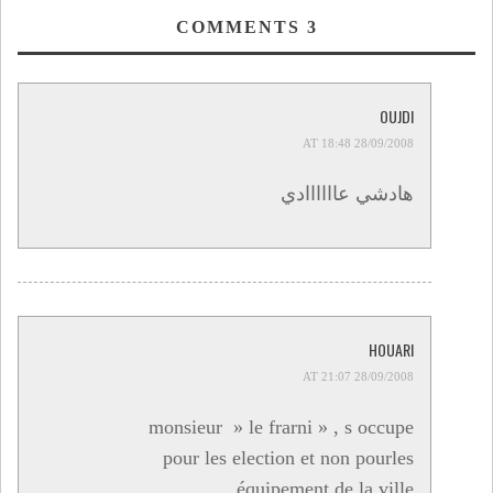
COMMENTS
3
OUJDI
28/09/2008 AT 18:48
هادشي عاااااادي
HOUARI
28/09/2008 AT 21:07
monsieur » le frarni » , s occupe
pour les election et non pourles
équipement de la ville…