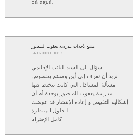
délégué.
متتبع لأحداث مدرسة يعقوب المنصور
04/10/2008 AT 00:53
سؤال إلى السيد النائب الإقليمي
نريد أن نعرف إلى أين وصلتم بخصوص
مسألة المشاكل التي كانت تتخبط فيها
مدرسة يعقوب المنصور بوجدة أم أن
إشكالية التفييض و إعادة الإنتشار قد عوضت
الحلول المنتظرة
كامل الإحترام