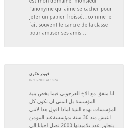
est mon domaine, monsieur
l’anonyme qui aime se cacher pour
jeter un papier froissé…comme le
fait souvent le cancre de la classe
pour amuser ses amis…
قويدر عكري
02/10/2008 AT 16:24
انا متفق مع الاخ العرجوني فيما يخص بنية
المؤسسة بل اتمنى ان تكون كل
المؤسسات بهده البنية لمادا اقول هدا لانني
اعيش مند 30 سنة بمؤسسةعبد المومن
يتجاوز عدد تلاميدتها 2000 تصل احيانا الى