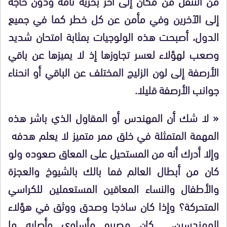
من التنقل من مكان إلى آخر بحرية تامة ودون حاجة
إلى الآخرين وفي مأمن عن كل خطر كما في جميع
الدول، أصبحت هذه الولوجيات بمثابة امتحان شديد
وصعب لهؤلاء لعسر تجاوزها إذ لا يميزها عن باقي
الأرصفة إلى لون الزليج المختلف عن الباقي أو انحناء
جوانب الأرصفة قليلا.
« لا شك أن المهندس أو المقاول الذي باشر هذه
المهمة المتمثلة في خلق ممر متميز لا يعلم هدفه
وإلا أدرك أنه من المستحيل على المعاق صعوده ولو
كان من أبطال العالم فما بالك بالشيوخ والعجزة
والأطفال والنساء المعاقين المستعملين للكراسي
المتحركة؟ وإذا كان ساذجا وصدق ووثق في هؤلاء
المهندسين، كان مصيره مأساوي وأصابه ما