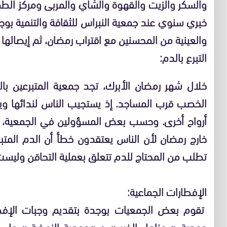
والسكر والزيت والقهوة والشاي والمربى ومركز ا
خبري سنوي عند جمعية النبراس للثقافة والتنمية بوج
والعينية من المحسنين مع اقتراب رمضان، ثم إيصالها إل
التبرع بالدم:
خلال شهر رمضان الأبرك، تجد جمعية المتبرعين با
الخصب قرب المساجد. إذ يستجيب الناس لندائها وي
أرواح أخرى. وحسب بعض المسؤولين في الجمعية، فإ
خارج رمضان لأن الناس يعتقدون خطأ أن الدم المتبر
تطلب من المحتاج للدم تتعلق بعملية التحاقن وليست ث
الإفطارات الجماعية:
تقوم بعض الجمعيات بوجدة بتقديم وجبات الإفطا
جمعية « مناهل الخير » و »جمعية النهضة » على 