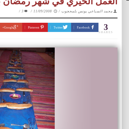
العمل الخيري في شهر رمضان ب
محمد السباعي يونس بلمحجوب
/
11/09/2008
/
3
/
3
Google+
Pinterest
Twitter
Facebook
SHARES