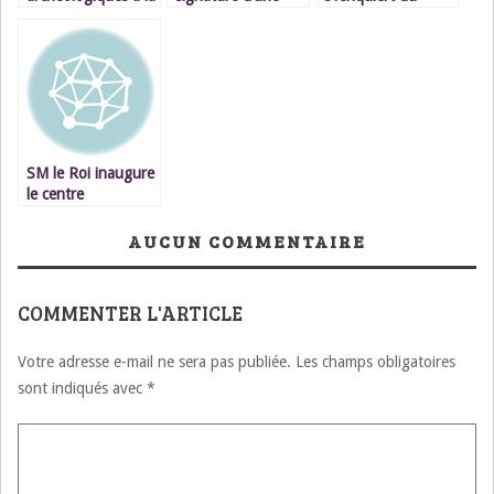
grotte de
convention relative
projet de
Guenfouda
à la valorisation du
réalisation d\’un
projet de la
théâtre municipal à
Technopole
Oujda pour un coût
d’Oujda
global estimé à 35
millions de DH
SM le Roi inaugure
le centre
d’accompagnement
post-carcéral
AUCUN COMMENTAIRE
d’Oujda, réalisé
pour un
investissement de 3
COMMENTER L'ARTICLE
MDH
Votre adresse e-mail ne sera pas publiée.
Les champs obligatoires
sont indiqués avec
*