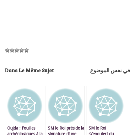
Dans Le Même Sujet
في نفس الموضوع
Oujda : Fouilles
SM le Roi préside la
SM le Roi
archéologiques à la
signature d’une
s\’enquiert du