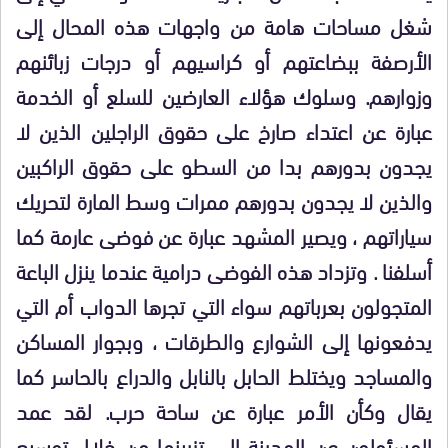
شغل مساحات هامة من واجهات هذه المحال إلى
الأرصفة ببضاعتهم أو كراسيهم أو درجات زبائنهم
وزوارهم. وسلوك هؤلاء العارضين للسلع أو الخدمة
عبارة عن اعتداء صارخ على حقوق الراجلين الذين لا
يجدون بدورهم بدا من السطو على حقوق الراكبين
والذين لا يجدون بدورهم ممرات وسط المارة لتحريك
سياراتهم ، ويصير المشهد عبارة عن فوضى عارمة كما
أسلفنا . وتزداد هذه الفوضى درامية عندما ينزل الباعة
المتجولون بعرباتهم سواء التي تجرها الدواب أم التي
يدفعونها إلى الشوارع والطرقات ، وبجوار المساكن
والمساجد ويختلط الحابل بالنابل والدراع بالحاسر كما
يقال وكأن الأمر عبارة عن ساحة حرب. لقد عمد
المسئولون عن المدينة إلى تزيينها من خلال توسيع