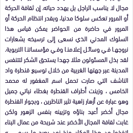
مجال لا يناسب الراجل بل يهدد حياته. إن ثقافة الحركة
أو المرور تعكس سلوكا مدنيا، وبقدر انتظام الحركة أو
المرور في حاضرة من الحواضر يمكن قياس هذا
السلوك المدني الذي نسعى إلى ترسيخه بشعارات
نروجها في وسائل إعلامنا وفي مؤسساتنا التربوية.
لقد بذل المسئولون مثلا جهدا يستحق الشكر لتتنفس
المدينة عبر جهتها الغربية من خلال توسيع قنطرة واد
الناشف التي صارت تحمل اسم المغفور له محمد
الخامس ، وزينت أطراف القنطرة بغطاء نباتي جميل
وهو عبارة عن أزهار زاهية تثير الناظرين ، وبجوار القنطرة
مجال أخضر أعيد بناؤه وتزيينه بنفس الزهور ولكن
غابت ثقافة المجال الأخضر عند شريحة من عمال البناء
اتخذوا من هذا المكان منذ زمن بعيد ما يسمى »