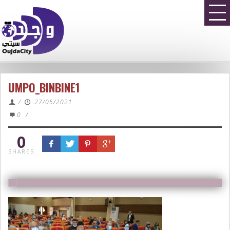
UMPO_BINBINE1
/
27/05/2021
0
/
0
SHARES