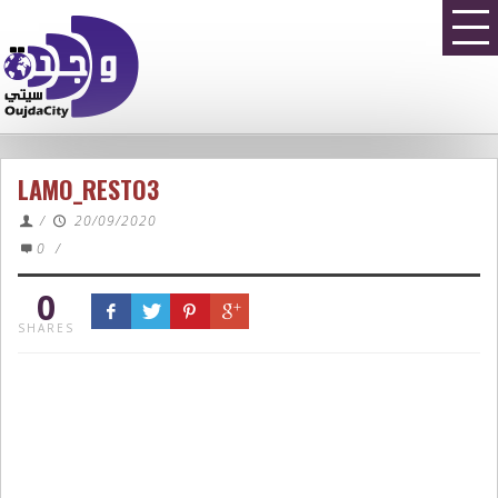
LAMO_RESTO3
/
20/09/2020
0
/
0
SHARES