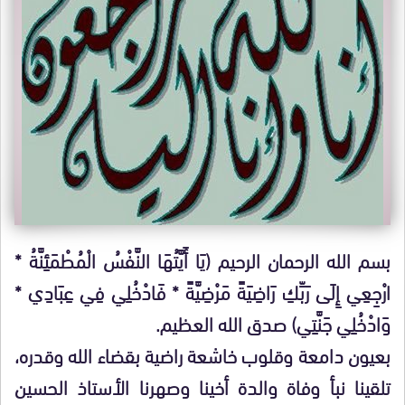
بسم الله الرحمان الرحيم (يَا أَيَّتُهَا النَّفْسُ الْمُطْمَئِنَّةُ *
ارْجِعِي إِلَى رَبِّكِ رَاضِيَةً مَرْضِيَّةً * فَادْخُلِي فِي عِبَادِي *
وَادْخُلِي جَنَّتِي) صدق الله العظيم.
بعيون دامعة وقلوب خاشعة راضية بقضاء الله وقدره،
تلقينا نبأ وفاة والدة أخينا وصهرنا الأستاذ الحسين