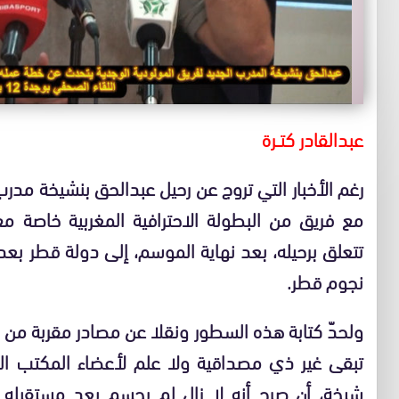
عبدالقادر كتــرة
رغم الأخبار التي تروج عن رحيل عبدالحق بنشيخة مدرب 
مع فريق من البطولة الاحترافية المغربية خاصة م
تتعلق برحيله، بعد نهاية الموسم، إلى دولة قطر ب
نجوم قطر.
ولحدّ كتابة هذه السطور ونقلا عن مصادر مقربة من ال
تبقى غير ذي مصداقية ولا علم لأعضاء المكتب ال
شيخة، أن صرح أنه لا زال لم يحسم بعد مستقبله