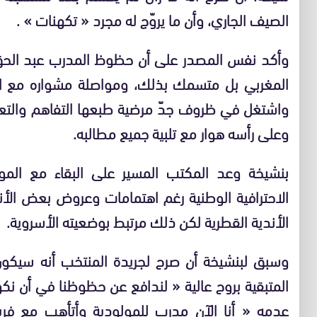
الصيف الجاري، وأن ما يروّج له مجرد « تكهنات » .
وأكد نفس المصدر على أن حظوظ المدرب عبد الحق 
المغربي بل متسمك بذلك، ومواصلة مشواره مع الف
واشتغل في ظروف جدّ مرضية طبعها التفاهم والتعاو
وعلى رأسه هوار مع تلبية جميع مطالبه.
بنشيخة وعد المكتب المسير على البقاء مع المو
الاحترافية الوطنية رغم اهتمامات وعروض بعض الأندية
الأندية القطرية لكن ذلك مرتبط بوضعيته الأسروية.
المتبقية بروح عالية « لندافع عن حظوظنا في أن نك
عدمه « أنا الآن مدرب للمولودية وأتأهب مع فري