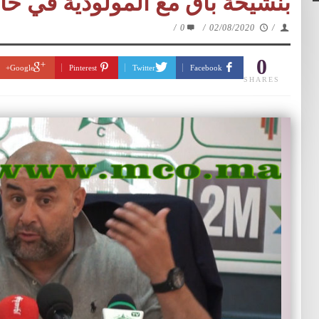
بنشيخة باق مع المولودية في حا
/
0
/
02/08/2020
/
0
Google+
Pinterest
Twitter
Facebook
SHARES