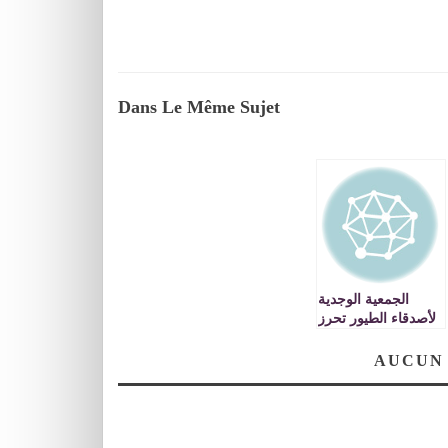
Dans Le Même Sujet
الجمعية الوجدية
لأصدقاء الطيور تحرز
لقب البطولة الوطنية
لتبريز الطيور
AUCUN
المغردة صنف
« الهارز »