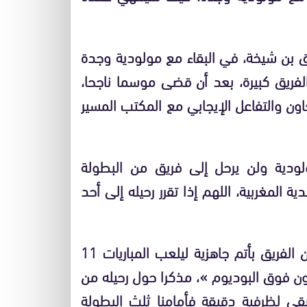
بن شيخة، في البقاء مع مولودية وجدة
ريق كبيرة، بعد أن قضى موسما ناجحا،
ن والتفاعل الإيجابي مع المكتب المسير
لودية ولن يرحل إلى فريق من البطولة
 المغربية، اللهم إذا تقرر رحيله إلى أحد
وسبق لبنشيخة أن صرح لجريدة المنتخب أنه سيكون الفريق بأتم جاهزية ليلعب المباريات 11
ون فوق البوديوم »، مذكرا حول رحيله من
قي لظرفية دقيقة فأمامنا ثلث البطولة