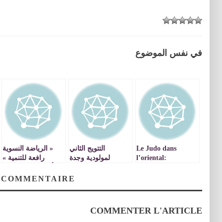
في نفس الموضوع
Le Judo dans
التتويج الثاني
« الرياضة النسوية
l’oriental:
لمولودية وجدة
رافعة للتنمية »
Organisation du
للريكبي ببطولة
أكاديميون وباحثون
championnat
المغرب 15
يناقشون واقع
 COMMENTAIRE
régional de judo
الرياضة المغربية
(juniors)
بصيغة المؤنث
COMMENTER L'ARTICLE