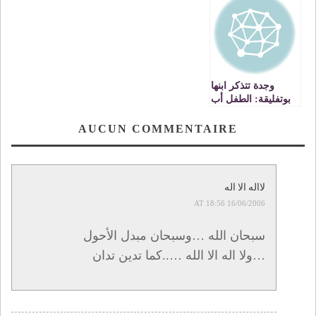
لطفي قافلة الأمل
الجزائرية
تغادر المغرب ،
وجدة تتذكر ابنها
بوتفليقة: الطفل أب
الرئيس
AUCUN COMMENTAIRE
لااله الا اله
16/06/2006 AT 18:56
سبحان الله …وسبحان مبدل الأحول
…ولا اله الا الله …..كما تدين تدان