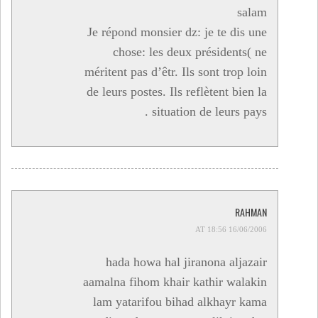
salam
Je répond monsier dz: je te dis une
chose: les deux présidents( ne
méritent pas d’êtr. Ils sont trop loin
de leurs postes. Ils reflètent bien la
situation de leurs pays .
RAHMAN
16/06/2006 AT 18:56
hada howa hal jiranona aljazair
aamalna fihom khair kathir walakin
lam yatarifou bihad alkhayr kama