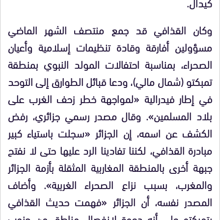
كيدال.
وكان القذافي قد جمع منتصف الشهر الماضي
مسؤولين أفارقة وقادة تنظيمات إسلامية وأعيان
الصحراء، بمناسبة احتفالات المولد النبوي بمنطقة
تمبكتو (شمال مالي)، ودعا قبائل الطوارق إلى التوحد
في إطار فيدرالية «لمواجهة خطر زحف الغرب على
بلاد المسلمين». وقال مصدر رسمي جزائري، رفض
الكشف عن اسمه، إن الجزائر «سجلت باستياء كبير
مبادرة القذافي، لكننا تفادينا الرد عليها حتى لا نفتح
جبهة أخرى بالمنطقة المغاربية المثقلة بأزمة الجزائر
والمغرب، بسبب نزاع الصحراء الغربية». وأضاف
المصدر نفسه، أن الجزائر «فهمت حديث القذافي
بتمبكتو على أنه دعوة لانفصال مناطق من جنوب