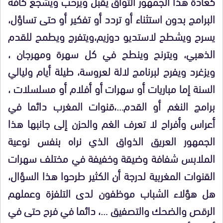
كعادة هذا الجمهور التواق يقبل ويرحب ويشجع كافة
البرامج بدون استثناء أو تردد أو تفكير أو حتى تساؤل،
يسرح ويشطح لاستديو دوزيم،ويتفرج ويطمح للقدم
الذهبي، ويترنح وينطح في كل سهرة ومهرجان ،
ويزغرد ويفرح لبرنامج لالة لعروسة، طيلة أيام وليالي
السنة إما مباريات أو سهرات أو أفلام أو مسلسلات ،
برامج النغم أو القدم…،قنوات المغرب دائما في
أعراس وأفراح لا تعرف الغم والحزن إلى جانبها هذا
الجمهور العريق الذواق الذي نراه بنفس نوعية
الملابس شفافة وضيقة وخفيفة في مختلف سهرات
القنوات المغربية لدرجة أن الكثير طرحوا هذا السؤال،
هل هؤلاء الشباب موظفون لدى التلفزة وعملهم
الرقص والضحك والتصفيق …، دائما في فرح حتى في