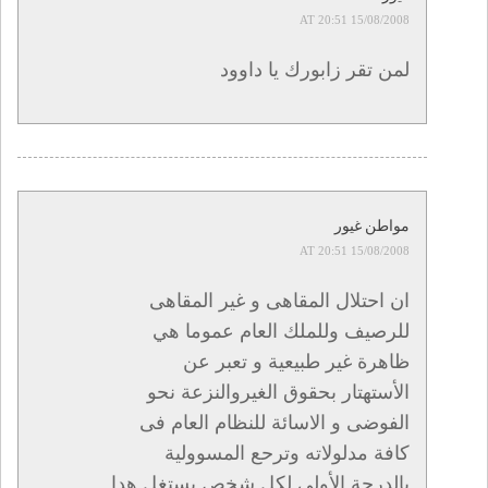
15/08/2008 AT 20:51
لمن تقر زابورك يا داوود
مواطن غيور
15/08/2008 AT 20:51
ان احتلال المقاهى و غير المقاهى
للرصيف وللملك العام عموما هي
ظاهرة غير طبيعية و تعبر عن
الأستهتار بحقوق الغيروالنزعة نحو
الفوضى و الاسائة للنظام العام فى
كافة مدلولاته وترحع المسوولية
بالدرجة الأولى لكل شخص يستغل هدا