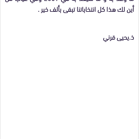
أين لك هذا كل انتخاباتنا تبقى بألف خير .
ذ.يحيى قرني