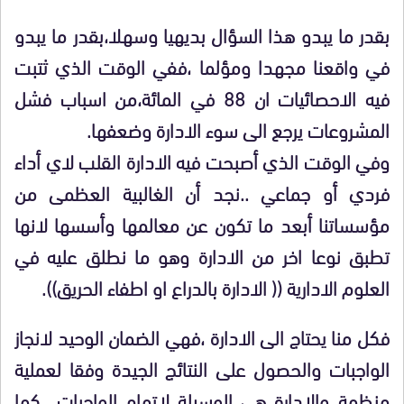
بقدر ما يبدو هذا السؤال بديهيا وسهلا،بقدر ما يبدو
في واقعنا مجهدا ومؤلما ،ففي الوقت الذي ثتبت
فيه الاحصائيات ان 88 في المائة،من اسباب فشل
المشروعات يرجع الى سوء الادارة وضعفها.
وفي الوقت الذي أصبحت فيه الادارة القلب لاي أداء
فردي أو جماعي ..نجد أن الغالبية العظمى من
مؤسساتنا أبعد ما تكون عن معالمها وأسسها لانها
تطبق نوعا اخر من الادارة وهو ما نطلق عليه في
العلوم الادارية (( الادارة بالدراع او اطفاء الحريق)).
فكل منا يحتاج الى الادارة ،فهي الضمان الوحيد لانجاز
الواجبات والحصول على النتائج الجيدة وفقا لعملية
منظمة..والادارة هي الوسيلة لاتمام الواجبات ..كما