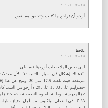
01/08/2008 AT 21:24
أرجو أن تراجع ما كتبت وتتحقق مما تقول
ملاحظ
01/08/2008 AT 21:24
لدي بعض الملاحظات أوردها فيما يلي :
1) هناك إشكال في العبارة التالية : (…لأن معدلا
مرتفعة حيث بلغت 17.5 على 0
حصولهم على 15.33 على 20 ) أرجو من السيد كاتب المقال توضيحه .
2) المدرس
15.33 في امتحان الباكلوريا من أجل اجتياز مبار
لمجموعة كبيرة من التلاميذ حصلوا على أقل من 15 على 20 باجتياز المباراة .