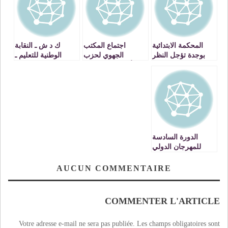
المحكمة الابتدائية
اجتماع المكتب
ك د ش ـ النقابة
بوجدة تؤجل النظر
الجهوي لحزب
الوطنية للتعليم ـ
في قضية تجار سوق
الأصالة والمعاصرة
وجدة : عاجل … بلاغ
مليلية
لوجدة
الدورة السادسة
للمهرجان الدولي
ربيع غرناطة تحت
شعار : الموسيقى
AUCUN COMMENTAIRE
الغرناطية هوية مدينة
الالفية عاصمة
الثقافة العربية
COMMENTER L'ARTICLE
Votre adresse e-mail ne sera pas publiée.
Les champs obligatoires sont