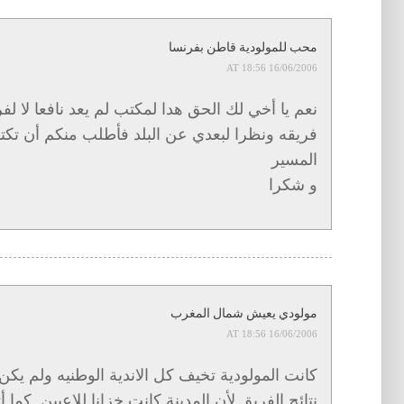
محب للمولودية قاطن بفرنسا
16/06/2006 AT 18:56
نعم يا أخي لك الحق هدا لمكتب لم يعد نافعا لا لفر
فريقه ونظرا لبعدي عن البلد فأطلب منكم أن تكتب
المسير
و شكرا
مولودي يعيش شمال المغرب
16/06/2006 AT 18:56
كانت المولودية تخيف كل الاندية الوطنيه ولم يكن
نتائج الفريق لأن المدينة كانت خزانا للاعبين .كما أ