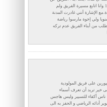
تقديم الدعم له.وتركوا الغرباء في التسيير.منذ1966 وانا اتابع مسيرة الفريق ولم
ع الإشارة أنني غادرت المدنة
ا سنويا ولي إخوة مارسوا رياضة
أطلب من أبناء الفريق عدم تركه
يورين على فريق المولودية
لى خير تريد أن تعرف أسماء
 ناس أكفاء للتسيير وليس هاجس
ير أدائه الرياضي و الحفز به الى