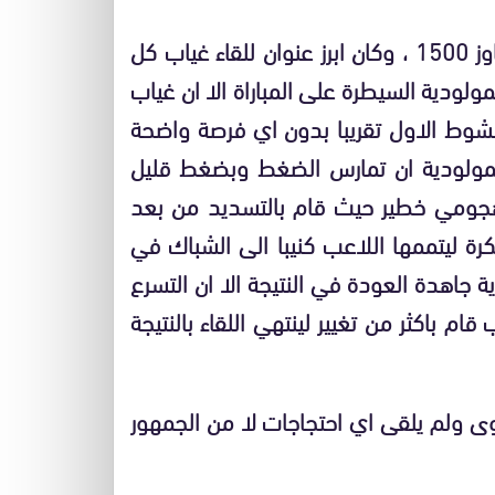
انطلقة المقابلة على الساعة الرابعة بجمهور لم يتاجاوز 1500 ، وكان ابرز عنوان للقاء غياب كل
لودية السيطرة على المباراة الا ان غياب
وط الاول تقريبا بدون اي فرصة واضحة
لمولودية ان تمارس الضغط وبضغط قليل
 هجومي خطير حيث قام بالتسديد من بعد
رة ليتممها اللاعب كنيبا الى الشباك في
 جاهدة العودة في النتيجة الا ان التسرع
م باكثر من تغيير لينتهي اللقاء بالنتيجة
توى ولم يلقى اي احتجاجات لا من الجمهور