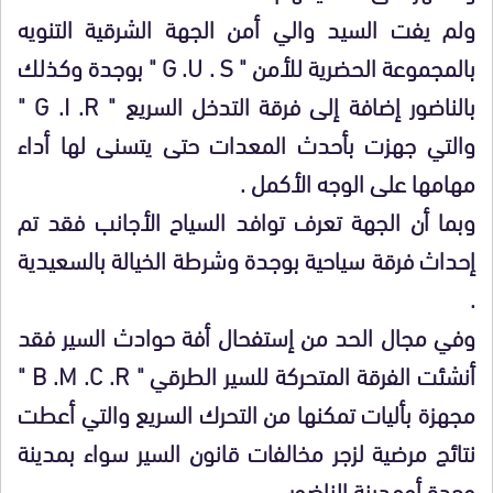
ولم يفت السيد والي أمن الجهة الشرقية التنويه
بالمجموعة الحضرية للأمن " G .U . S " بوجدة وكذلك
بالناضور إضافة إلى فرقة التدخل السريع " G .I .R "
والتي جهزت بأحدث المعدات حتى يتسنى لها أداء
مهامها على الوجه الأكمل .
وبما أن الجهة تعرف توافد السياح الأجانب فقد تم
إحداث فرقة سياحية بوجدة وشرطة الخيالة بالسعيدية
.
وفي مجال الحد من إستفحال أفة حوادث السير فقد
أنشئت الفرقة المتحركة للسير الطرقي " B .M .C .R "
مجهزة بأليات تمكنها من التحرك السريع والتي أعطت
نتائج مرضية لزجر مخالفات قانون السير سواء بمدينة
وجدة أومدينة الناضور .