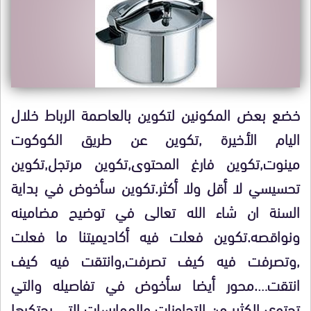
خضع بعض المكونين لتكوين بالعاصمة الرباط خلال
اليام الأخيرة ,تكوين عن طريق الكوكوت
مينوت,تكوين فارغ المحتوى,تكوين مرتجل,تكوين
تحسيسي لا أقل ولا أكثر.تكوين سأخوض في بداية
السنة ان شاء الله تعالى في توضيح مضامينه
ونواقصه.تكوين فعلت فيه أكاديميتنا ما فعلت
,وتصرفت فيه كيف تصرفت,وانتقت فيه كيف
انتقت….محور أيضا سأخوض في تفاصيله والتي
تحتوي الكثير من التجاوزات والممارسات التي يحتكرها