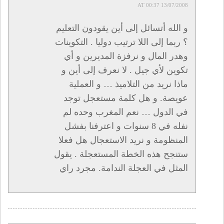
13/07/2008 AT 00:37
و الله أتسائل إلى أين يقودون التعليم
؟ ربما إلى اللا ترتيب دوليا . التكوينات
وهدر المال و نرفزة المديرين و أي
تكوين لأي جيل . لا نعرف إلى أين و
ماذا نريد من التلاميذ … و العملية
عويصة. و هل كلمة مستعجل توجد
في الدول … نعم المغرب وحده لم
نفله في 8 سنوات و اعترفنا بفشل
المنظومة و نريد الاستعجال هل فعلا
ستنجح هذه الخطة المستعجلة . يقول
المثل في العجلة الندامة. مجرد راي