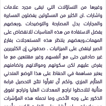
وغيرها من التساؤلات التي تبقى مجرد علامات
واشارات .ان الكثير من المسئولين يفضلون المسايرة
والمجارات بدل المصارحة والتوضيحات ,وبعضهم
يفضل الاستفادة من هذه المناسبات للانقضاض على
المهمات,وبعضهم ينتظر هذه المستعجلات بفارغ
الصبر لينقض على الميزانيات . صدقوني إن الكثيريرين
غير صادقين حتى مع أنفسهم وغير مقتنعين مع ما
يفرض عليهم لكن سكوتهم وموالاتهم وتضامنهم
يعتبر مساهمة في الحفاظ على هذا الوضع المتدني
المتأزم المزري ,ولكم أن تقرأوا نتئج التحصيل قراءة
متأنية لتلاحظوا تراجع المعدلات العليا وتراجع تفوق
الذكور على وجه الأخص وما تحمله هذه المؤشرات
من علامات . لن أطيل على القارئ الكريم وأعده