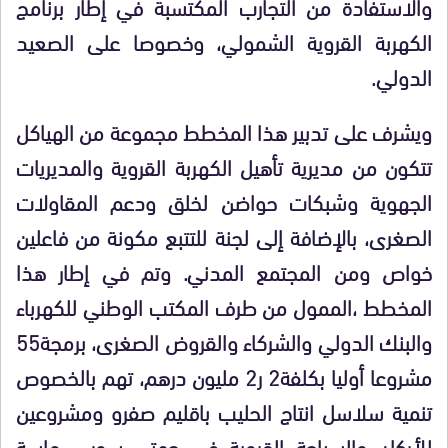
والاستفادة من التجارب المكتسبة في إطار برنامج
الكهربة القروية الشمولي، وخصوصا على الصعيد
الدولي.
ويشرف على تدبير هذا المخطط مجموعة من الهياكل
تتكون من مديرية تأهيل الكهربة القروية والمديريات
الجهوية وشبكات حواضن لخلق ودعم المقاولات
الصغرى، بالإضافة إلى لجنة للتتبع مكونة من فاعلين
خواص ومن المجتمع المدني. وتم في إطار هذا
المخطط ،الممول من طرف المكتب الوطني للكهرباء
والبنك الدولي والشركاء والقروض الصغرى، برمجة55
مشروعا أوليا بكلفة2 ر2 مليون درهم، تهم بالخصوص
تنمية سلاسل انتاج الحليب باقليم صفرو ومشروعين
للأركان والسياحة القروية في جهتي سوس ماسة