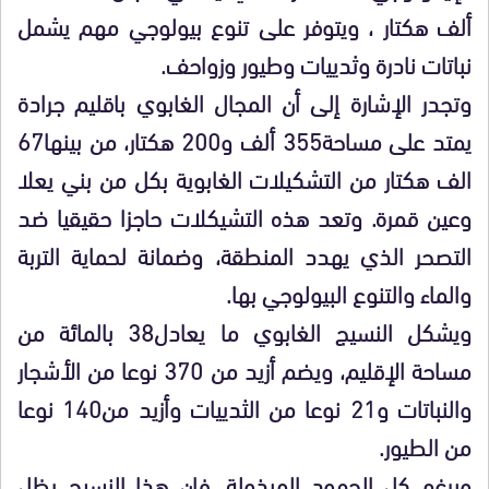
ألف هكتار ، ويتوفر على تنوع بيولوجي مهم يشمل
نباتات نادرة وثدييات وطيور وزواحف.
وتجدر الإشارة إلى أن المجال الغابوي باقليم جرادة
يمتد على مساحة355 ألف و200 هكتار، من بينها67
الف هكتار من التشكيلات الغابوية بكل من بني يعلا
وعين قمرة. وتعد هذه التشيكلات حاجزا حقيقيا ضد
التصحر الذي يهدد المنطقة، وضمانة لحماية التربة
والماء والتنوع البيولوجي بها.
ويشكل النسيج الغابوي ما يعادل38 بالمائة من
مساحة الإقليم، ويضم أزيد من 370 نوعا من الأشجار
والنباتات و21 نوعا من الثدييات وأزيد من140 نوعا
من الطيور.
وبرغم كل الجهود المبذولة، فإن هذا النسيج يظل