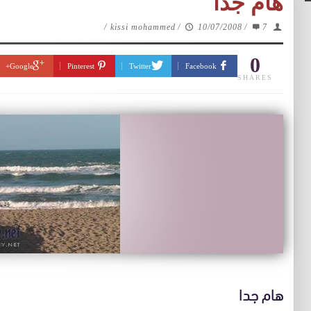
هام جدا
/
kissi mohammed
/
10/07/2008
/
7
0
Google+
Pinterest
Twitter
Facebook
SHARES
هام جدا