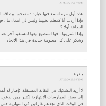
14/07/2008 AT 00:06
هذه أول مرة اسمع فيها عبارة : مصحوبا ببطاقة ال
فإذا أردت أنا كمعلم تخييما وليس لي انتماء ما . 
البطاقة أولا ؟
وإذا اشتريتها ، فها استطيع بيعها لمستفيد آخر بعد
وشكر على كل معلومة جديدة في هذا الاتجاه
منخرط
28/08/2008 AT 22:20
لا أريد التشكيك في النقابة المستقلة كإطار له أهد
إلى بعض الممارسات الانتهازية لكثير ممن يدعون ت
في الوقت الذي تجدهم غارقين في النتهازية حتى 