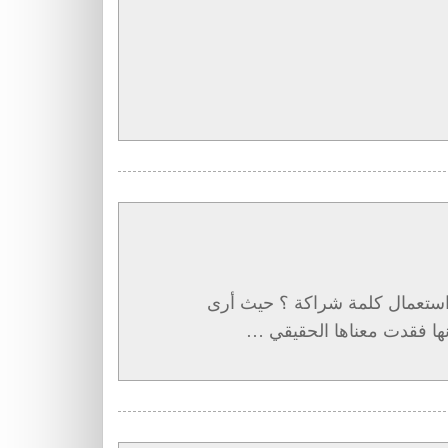
استعمال كلمة شراكة ؟ حيث أرى
ا فقدت معناها الحقيقي …