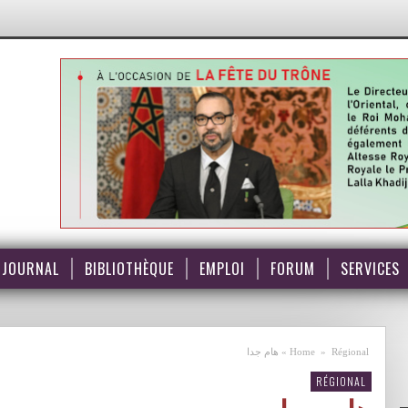
JOURNAL
BIBLIOTHÈQUE
EMPLOI
FORUM
SERVICES
Régional
»
Home
»
هام جدا
RÉGIONAL