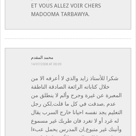
ET VOUS ALLEZ VOIR CHERS
MADOOMA TARBAWYA.
محمد المقدم
14/07/2008 AT 00:09
شكرا للأستاذ زايد والذي لا أعرفه الا من
خلال كتاباته الرائعة الصادقة الناطقة
المعبرة عن غيرة وجرح وألم لا ينطلق من
عدم ,صدقت في كل ما قلت,لكن رجل
التعليم يجد نفسه احيانا خارج السرب يقال
له غرد أو لا تغرد فان طربك غير مسموع
وأنينك غير متبوع,ان المدرس يحمل عبءا