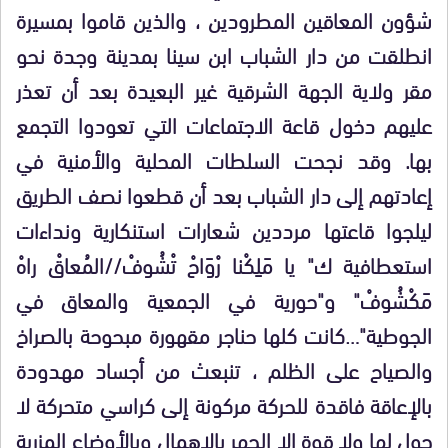
شؤون المعاقين المطرودين ، والذين قاموا بمسيرة
انطلقت من دار الشباب ابن سينا بمدينة وجدة نحو
مقر ولاية الجهة الشرقية غير البعيدة بعد أن تعذر
عليهم دخول قاعة الاجتماعات التي تعودوا التجمع
بها. وقد نجحت السلطات المحلية والأمنية في
إعادتهم إلى دار الشباب بعد أن قطعوا نصف الطريق
ليلجوا قاعتها مرددين شعارات استنكارية ونداءات
استعطافية ك" يا مَلِكْنا رْوَاحْ تْشُوفْ//المُعاقْ راهْ
مَكْشُوفْ" و"حورية في الجمعية والمعاق في
الجوطية"…كانت كلها حناجر مقهورة مبحوحة بالصراخ
والصياح على الظلم ، تنبعث من أجساد مهدودة
بالإعاقة فاقدة للحركة مركونة إلى كراسي متحركة لا
حول لها ولا قوة إلا الجهر بالاهمال وبالأوضاع المزرية