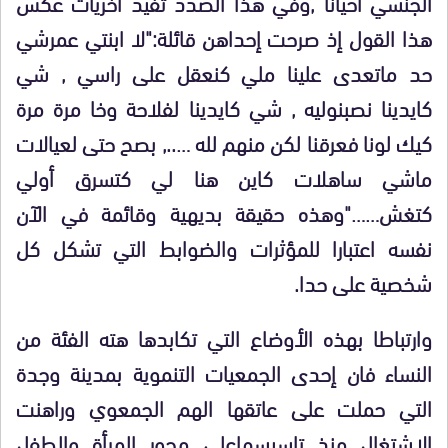
الجنسي أحيانا ,وفي هذا الصدد تفيد أخريات عكس
هذا القول إذ صرحت إحداهن قائلة:"لا ابنتي عمرشي
حد ماتعدى علينا ملي كنعقل على راسي , شي
كايدينا نصبنوليه , شي كايدينا لفلاحة وخا مرة مرة
كيك لونا فعرقنا لكن منهم لله ….., بصح حتى لعيالات
ماشي ساهلات كاين هنا لي كتسرق أولي
كتغش……"وهذه حقيقة بديهية وقائمة في الآن
نفسه اعتبارا للمؤثرات والضوابط التي تشكل كل
شخصية على حدا.
وارتباطا بهذه الأوضاع التي تكابدها هته الفئة من
النساء فان إحدى الجمعيات التنموية بمدينة وجدة
التي حملت على عاتقها الهم الجمعوي وراهنت
الاشتغال منذ تاسيسهاعلى محور المرأة والطفل