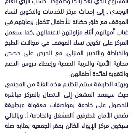
المشروع الذي يعد رائدا وطموحا ـ حسب الرأي العام
الوجدي ـ إلى إحداث مركز للخدمات والتكوين لنساء
الموقف مع خلق حضانة للأطفال تتكفل برعايتهم في
غياب أمهاتهم أثناء مزاولتهن لاعتمالهن ,كما سيعمل
المركز على تكوين نساء الموقف في مجالات الطبخ
والخياطة والتدبير المنزلي, مع الحرص على حصص
محاربة الأمية والتربية الصحية وإعطاء دروس الدعم
والتقوية لفائدة أطفالهن.
وبهته الطريقة سيتم تنظيم هذه الفئة من المجتمع,
حيث سيعمد المشغل إلى الاتصال بالمركز مباشرة
للحصول على خادمة بمواصفات معقولة وبطريقة
تضمن الأمان للطرفين [المشغل والخادمة ], وبالتالي
سيكون مركز الإيواء الكائن بمقر الجمعية بمثابة صلة