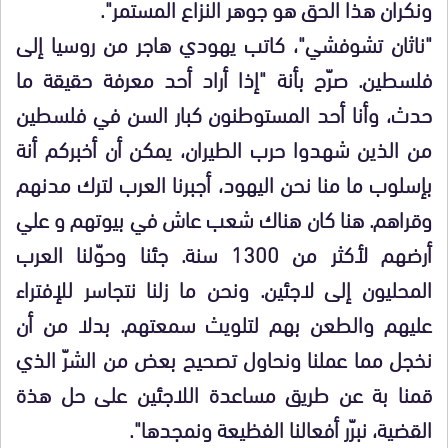
ونكران هذا الحق هو جوهر النزاع المستمر".
"ناثان تشوفشي"، كاتب يهودي هاجر من روسيا إلى
فلسطين. صرّح بأنة "إذا أراد أحد معرفة حقيقة ما
حدث، وأنا أحد المستوطنون كبار السن في فلسطين
من الذين شهدوا حرب الطيران، يمكن أن أخبركم أنة
بإسلوب ما منا نحن اليهود، أجبرنا العرب لترك مدنهم
وقراهم. هنا كان هناك شعب عاش في بيوتهم و علي
أرضهم لأكثر من 1300 سنة. جئنا وحوّلنا العرب
المحليون إلى لاجئين. ونحن ما زلنا نتجاسر للإفتراء
عليهم والطعن بهم لتلويث سمعتهم. بدلا من أن
نخجل مما عملنا ونحاول تصحيح بعض من الشرّ الذي
قمنا بة عن طريق مساعدة اللاجئين على حل هذة
القضية، نبرّر أفعالنا الفظيعة ونمجدها".