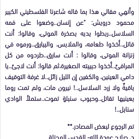
وأنهي مقالي هذا بما قاله شاعرنا الفلسطيني الكبير
محمود درويش: "عن إنسان..وضعوا على فمه
السلاسل..ربطوا يديه بصخرة الموتى، وقالوا: أنت
قاتل..أخذوا طعامه، والملابس، والبيارق..ورموه في
زنزانة الموتى، وقالوا : أنت سارق..طردوه من كل
المرافئ..أخذوا حبيبته الصغيرة،ثم قالوا: أنت لاجئ..يا
دامي العينين، والكفين إن الليل زائل..لا غرفة التوقيف
باقيةٌ ولا زرد السلاسل..! نيرون مات، ولم تمت روما
بعينيها تقاتل..وحبوب سنبلةٍ تموت..ستملأ الوادي
سنابل..!
تم الرجوع لبعض المصادر.**
د. صلاح عودة الله- القدس المحتلة