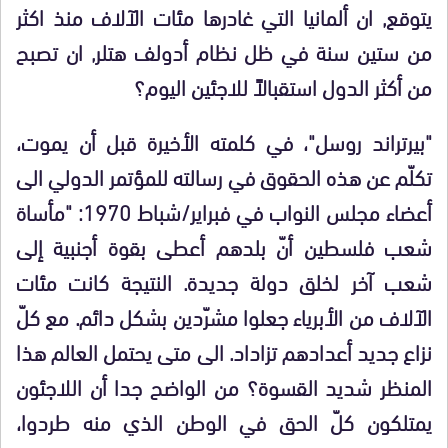
يتوقع, ان ألمانيا التي غادرها مئات الآلاف منذ اكثر
من ستين سنة في ظل نظام أدولف هتلر, ان تصبح
من أكثر الدول استقبالاً للاجئين اليوم؟
"بيرتراند روسل"، في كلمته الأخيرة قبل أن يموت،
تكلّم عن هذه الحقوق في رسالته للمؤتمر الدولي الى
أعضاء مجلس النواب في فبراير/شباط 1970: "مأساة
شعب فلسطين أنّ بلدهم أعطى بقوة أجنبية إلى
شعب آخر لخلق دولة جديدة. النتيجة كانت مئات
الآلاف من الأبرياء جعلوا مشرّدين بشكل دائم. مع كلّ
نزاع جديد أعدادهم تزاداد. الى متى يحتمل العالم هذا
المنظر شديد القسوة؟ من الواضح جدا أن اللاجئون
يمتلكون كلّ الحق في الوطن الذي منه طردوا،