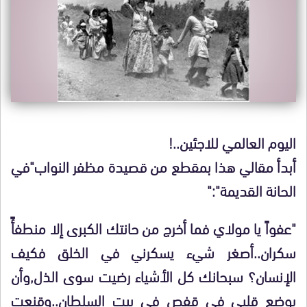
اليوم العالمي للاجئين..!
أبدأ مقالي هذا بمقطع من قصيدة مظفر النواب"في
الحانة القديمة":"
"عفواً يا مولاي فما أخرج من حانتك الكبرى إلا منطفأً
سكران..أصغر شيء يسكرني في الخلق فكيف
الإنسان؟ سبحانك كل الأشياء رضيت سوى الذل,وأن
يوضع قلبي في قفص في بيت السلطان..وقنعت