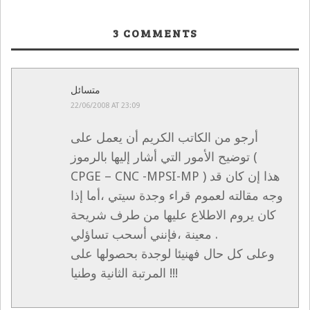
3
COMMENTS
متسائل
22/06/2008 AT 23:09
أرجو من الكاتب الكريم أن يعمل على
توضيح الأمور التي أشار إليها بالرموز (
CPGE – CNC -MPSI-MP ) هذا إن كان قد
وجه مقالته لعموم قراء وجدة سيتي ،أما إذا
كان يروم الاطلاع عليها من طرف شريحة
معينة ،فإنني أسحب تساؤلي .
وعلى كل حال فهنيئا لوجدة بحصولها على
المرتبة الثانية وطنيا !!!