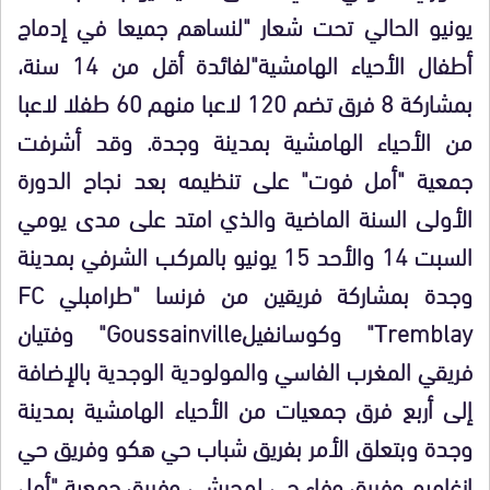
يونيو الحالي تحت شعار "لنساهم جميعا في إدماج
أطفال الأحياء الهامشية"لفائدة أقل من 14 سنة،
بمشاركة 8 فرق تضم 120 لاعبا منهم 60 طفلا لاعبا
من الأحياء الهامشية بمدينة وجدة. وقد أشرفت
جمعية "أمل فوت" على تنظيمه بعد نجاح الدورة
الأولى السنة الماضية والذي امتد على مدى يومي
السبت 14 والأحد 15 يونيو بالمركب الشرفي بمدينة
وجدة بمشاركة فريقين من فرنسا "طرامبلي FC
Tremblay" وكوسانفيلGoussainville" وفتيان
فريقي المغرب الفاسي والمولودية الوجدية بالإضافة
إلى أربع فرق جمعيات من الأحياء الهامشية بمدينة
وجدة وبتعلق الأمر بفريق شباب حي هكو وفريق حي
ازغاميم وفريق وفاء حي لمحرشي وفريق جمعية "أمل