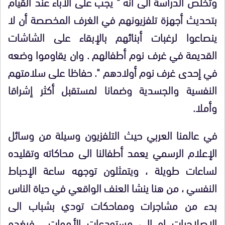
وتخلص الدراسة الى انه " يجب على الآباء عند القيام
بتحديث أجهزة تلفزيونهم في الغرف المخصصة أن لا
ينصاعوا لرغبات أبنائهم بالإبقاء على الشاشات
القديمة في غرف نوم أطفالهم . وان يقاوموا وضعه
في إحدى غرف نوم أولادهم ". حفاظا على سلامتهم
النفسية والجسدية وضمانا لمستقبل أكثر إشراقا
وأملا.
في عالمنا العربي حيث التلفزيون وسيلة من وسائل
الإعلام الرسمي يعمد أطفالنا الى محاكاته وتقليده
لساعات طويلة ، ويتمثلون توجهه ساعة الإحباط
النفسي ، من هنا ينشا العنف الواقعي في حياة الناس
بدء من مشاجرات ومماحكات تودي بشباب الى
الإصلاحيات او الى مستودعات الأموات ، فيغدو