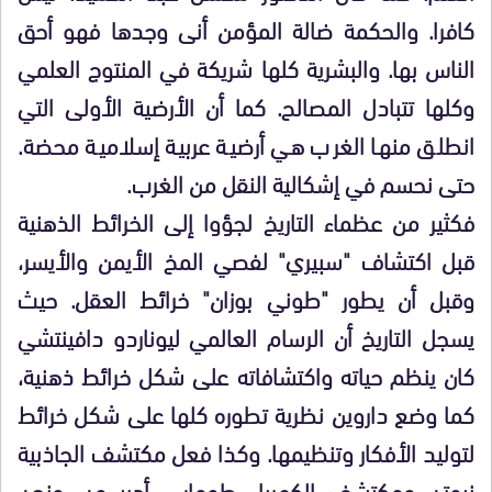
كافرا. والحكمة ضالة المؤمن أنى وجدها فهو أحق
الناس بها. والبشرية كلها شريكة في المنتوج العلمي
وكلها تتبادل المصالح. كما أن الأرضية الأولى التي
انطلق منها الغرب هي أرضية عربية إسلامية محضة.
حتى نحسم في إشكالية النقل من الغرب.
فكثير من عظماء التاريخ لجؤوا إلى الخرائط الذهنية
قبل اكتشاف "سبيري" لفصي المخ الأيمن والأيسر،
وقبل أن يطور "طوني بوزان" خرائط العقل. حيث
يسجل التاريخ أن الرسام العالمي ليوناردو دافينتشي
كان ينظم حياته واكتشافاته على شكل خرائط ذهنية،
كما وضع داروين نظرية تطوره كلها على شكل خرائط
لتوليد الأفكار وتنظيمها. وكذا فعل مكتشف الجاذبية
نيوتن ومكتشف الكهرباء طوماس أديسون. ونحن