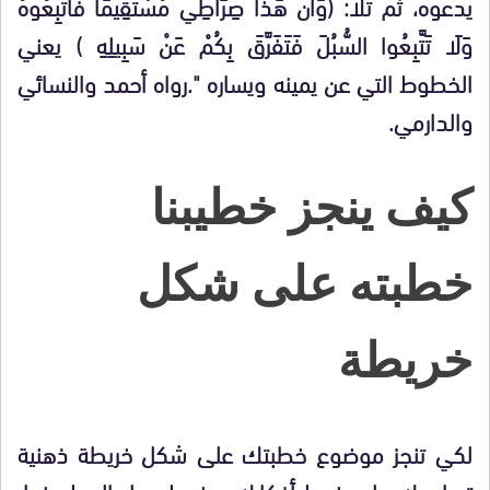
يدعوه، ثم تلا: (وَأَنَّ هَذَا صِرَاطِي مُسْتَقِيمًا فَاتَّبِعُوهُ
وَلَا تَتَّبِعُوا السُّبُلَ فَتَفَرَّقَ بِكُمْ عَنْ سَبِيلِهِ ) يعني
الخطوط التي عن يمينه ويساره ".رواه أحمد والنسائي
والدارمي.
كيف ينجز خطيبنا
خطبته على شكل
خريطة
لكي تنجز موضوع خطبتك على شكل خريطة ذهنية