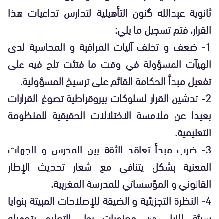
ثانوية
عبدالله ﮔنون التأهيلية
لتدارس تداعيات هذا
القرار، فتم تسجيل ما
يلي:
1-
ضعف و تخلف آليات المراقبة و المحاسبة لدى
الهيآت المسؤولة في وقت ما فتئت تلح فيه على
تفعيل مبدأ الحكامة القائم على ترسيخ المسؤولية.
2-
تدشين القرار لسلوكات بيروقراطية تصوغ القرارات
بعيدا عن ملامسة الاختلالات الحقيقية للمنظومة
التعليمية.
3-
ضرب مبدأ تعاقد الثقة بين المدرس و الجهات
المعنية بشكل يتنافى مع شعار تحديث الإطار
القانوني و المؤسساتي للمدرسة المغربية.
4-
النظرة التجزيئية و الضيقة للإصلاحات المبيتة بنوايا
سيئة للنيل من معنويات رجل التعليم بتحميله