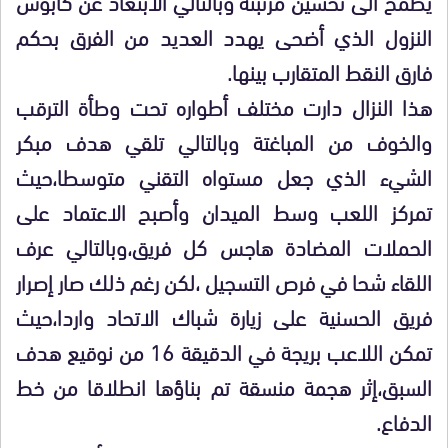
يطمح الى تحسين مرتبته وبالتالي الابتعاد عن كابوس
النزول الذي أضحى يهدد العديد من الفرق بحكم
فارق النقط المتقارب بينها.
هذا النزال دارت مختلف أطواره تحت وطأة الترقب
والخوف من المباغتة وبالتالي تلقي هدف مبكر
الشيء الذي جعل مستواه التقني متوسطا،حيث
تمركز اللعب وسط الميدان وأصبح الاعتماد على
الحملات المضادة هاجس كل فريق،وبالتالي عرف
اللقاء شحا في فرص التسجيل ،لكن رغم ذلك صار إصرار
فريق الحسنية على زيارة شباك الاتحاد واردا،حيث
تمكن اللاعب بريجة في الدقيقة 16 من نوقيع هدف
السبق،إثر هجمة منسقة تم بناؤها انطلاقا من خط
الدفاع.