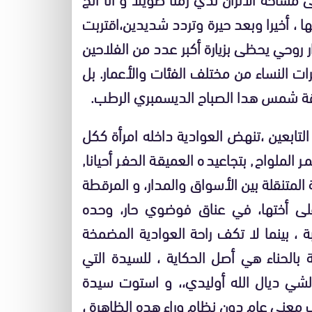
ها ، أخيرا وبعد حيرة وتردد شديدين،اقتربت
ر روحي يحظى بزيارة أكبر عدد من الفلاحين
ت النساء من مختلف الفئات والأعمار. بل
ة شمس هدا الصباح الديسمبري الرطب.
لتابعين ،تنهض العوادية داخله امرأة ككل
لملواح, بتجاعيده العميقة الحفر أحيانا,
 المتنقلة بين الأسواق والمدار، و المرقطة
لى أختها، في عناق فوضوي حار، وحده
 ، بينما لا تكف راحة العوادية المضمخة
ة بالحناء هي أصل الحكاية ، للسيدة التي
شي ديال الله أوليدي،، و استوت سيدة
 معنى عام دون نظام وراء هده الظاهرة ،