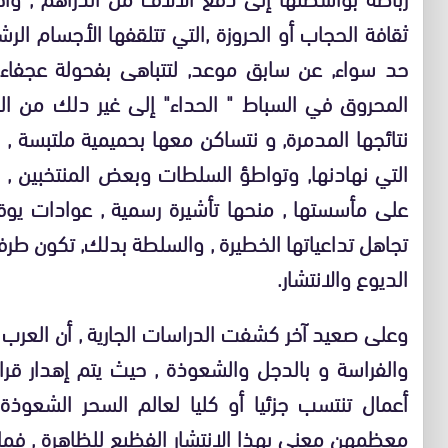
ثقافة الحجاب أو الحروزة ,التي تتلقفها الأجسام الر
حد سواء, عن سابق موعد, لتتباهى بفحولة عجفاء ,
المحروق في السباط " الحداء" إلى غير دلك من ا
نتائجها المدمرة, و نتساكن معها بحميمية ملتبسة , ب
التي نهادنها, وتواطؤ السلطات وبعض المنتخبين , 
على مأسستها , منحها تأشيرة رسمية , عوادات يوقع
تجاهل تداعياتها الخطيرة , والسلطة بدلك, تكون طرف
الديوع والانتشار.
وعلى صعيد آخر كشفت الدراسات الجارية , أن العرب م
والفراسة و بالدجل والشعوذة , حيث يتم إهدار قر
أعمال تنتسب جزئيا أو كليا لعالم السحر الشعوذة 
معظمهن معني بهذا الانتشار الفظيع للظاهرة , فم