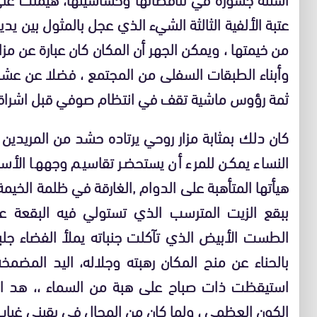
عتبة الألفية الثالثة الشيء الذي عجل بالمثول بين يدي
من خيمتها ، ويمكن الجهر أن المكان كان عبارة عن مزا
وأبناء الطبقات السفلى من المجتمع ، فضلا عن عشرا
ثمة رؤوس ماشية تقف في انتظام صوفي قبل اشراق
كان دلك بمثابة مزار روحي يرتاده حشد من المريدين ا
النساء يمكن للمرء أن يستحضر تقاسيم وجهها الأسمر ا
هيأتها المتأهبة على الدوام ,الغارقة في ظلمة الخيمة
ببقع الزيت المترسب الذي تستولي فيه البقعة ع
الطست الأبيض الذي تآكلت جنباته يملأ الفضاء جلبة
بالحناء عن منح المكان رهبته وجلاله، اليد المضمخ
استيقظت ذات صباح على هبة من السماء ،، هد ال
الكون العظمى ، ولما كان من المحال في يقيني غياب