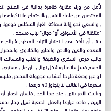
نأمل من وراء مقاربة ظاهرة بدائية في العلاج ,تدع
المختصين من علماء النفس والاجتماع والانكولوجيا 
, والسعي نحو إزالة سماكة الغبار المتكلس فوقها, 
"متنقلة في الأسواق, أو" دجال" بباب مسجد .
يبقى أن نأخذ بعين الاعتبار, التزايد المطرد,لشرائح 
المعدة والعين والادن والحلق والكلاوي والمصران
جانب مرض السكري والضيقة والقلب والمسالك البول
الحسم فيه إسلاميا وبشكل نهائي . ان على مستوى
او عبر وصفة خليط أعشاب مجهولة المصدر, ملتبسة 
سعرها في الغالب لا يتجاوز 40 درهما .
وياليت الأمر ينتهي عند هدا الحد , فلسان الحمار, أو 
اليتيم , مادة عيارها بالعمل الصعبة ثقيل جدا, 
رباطه بواسطتها إلى دفع الآلاف من الدراهم , وأح