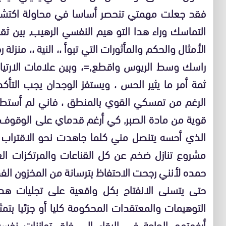
فقد جعلت مهمتي تنحصر أساسا في محاولة اكتشاف
التماسك وراء هدا التو هيم النفسي الرهيب, بين ثقاف
الأمثال والحكم والمأثورات التي تبوأ ،، النية ،، منزلة ر
راسك وسط الريوس واقطع,=، وبين علامات الارتياح
ثمة أمر ما يثير الحس ، ويستفز الوجدان يجب التأ
الرغم من تمسكي القوي بالمنطق ، فاني لم أستطع
قوية من مادة الصبر, كي أرغم قدماي على الوقوف 
الذي أحسه يتنصل مني كلما جاهدت نحو الاقتراب من
مشروع تنازل ضخم عن كل القناعات والمرتكزات العق
حمده لأنني رجحت الاحتفاظ بترسانة من المخزون الف
حتى يتسنى الانفتاح بكل واقعية على تجليات هدا
التوهيمات والمعتقدات المحكومة كليا أو جزئيا بتم
أرغمتهم الحاجة في البقاء إلى خلق توازنات ن