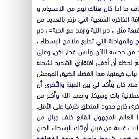
 ما ادا كان هناك نوع من الانسجام و
ة الذاكرة الشعبية التي تزخر بالعديد من
فيعة مثل ،، دير النية وارقد مع الحية= ، دير
 والمهادنة التي تطبع ملامح البسطاء ،
كد من حدسه اللآن وليس غدا, لكن, وعلى
 لحظة أن أخفي افتقاري الشديد لشحنة
بباب خيمتها، هدا الفضاء الضيق الموحش
ه, كان يتأكد لي بين الفينة والأخرى أن
لانية بات وشيكا, واحمد الله وأكثر من
كري خارج حدود المنطق ظرفيا على الأقل,
 العالم المجهول القابع خلف جبال من
ثلات غيبية من قبيل أولئك البسطاء الدين
فسية ضمن شروط مادية شديدة الفضاضة