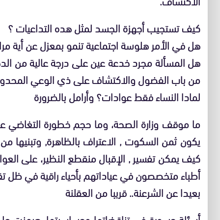
الاكتشاف.
كيف تستجيب أجهزة الجسد لمثل هده التداعيات ؟
هل في الأمر هلوسة اجتماعية تنمو بمعزل عن أية مرا
هل المسألة مجرد خدعة عين على درجة عالية من الده
من باب الفضول والاكتشاف على ذي الوعي المحدود
لمادا النساء فقط عوادات؟ وأرامل بالضرورة
ما موقف وزارة الصحة، وما حجم خطورة التغاضي عن 
يكون ثمن السكوت , الاعتراف بالظاهرة, وتبنيها م
كيف يمكن تفسير , الإقبال منقطع النظير، على الع
أطباء متخصصون في عياداتهم بأحياء راقية في ظل ت
بعيدا عن الشرعنة.. قريبا من العقلنة
أسئلة جسورة في تناقضاتها وحساسيتها، هيمنت على م