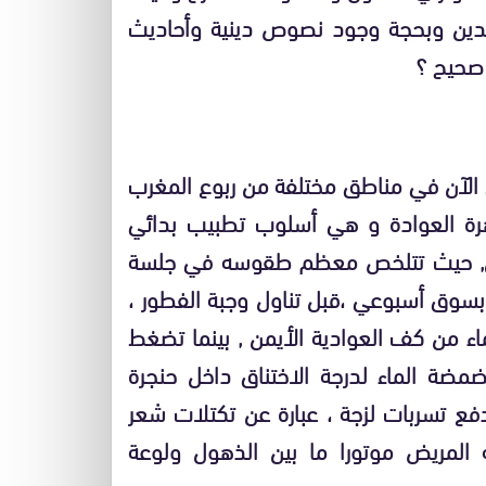
لدين وبحجة وجود نصوص دينية وأحاديث
 صحيح ؟
تى الآن في مناطق مختلفة من ربوع المغرب
هرة العوادة و هي أسلوب تطبيب بدائي
رامل, حيث تتلخص معظم طقوسه في جلسة
بسوق أسبوعي ،قبل تناول وجبة الفطور ،
اء من كف العوادية الأيمن , بينما تضغط
مضة الماء لدرجة الاختناق داخل حنجرة
فع تسربات لزجة ، عبارة عن تكتلات شعر
ه المريض موتورا ما بين الذهول ولوعة