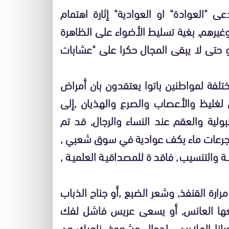
ى "العوادة" او العوادية" إثارة اهتمام
وغيرهم, بغية تسليط الأضواء على الظاهرة
و حتى لا يبقى المجال حكرا على "عشابات
مختلفة لمواطنين باتوا يعتقدون بان أمراض
 لغليظ والأعصاب والصرع والهذيان ,إلى
ية والعقم عند النساء والرجال, قد تم
 جرعات ماء بكف عوادية في سوق شعبي ,
والتنسيب, فاقدة للمصداقية العلمية ,
مرارة القنفذ, وشعر الضبع ,أو جناح الذباب
تدفعها العانس, أو يسعى عريس فاشل لفك
يانا الملايين , لدجال مشعوذ. ناهيك عن