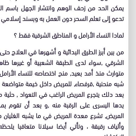
يمكن الحد من زحف الوهم وانتشار الجهل باسم ا
تدعو إلى تعلم السحر دون العمل به وبسند إسلامي
لمادا النساء الأرامل و المناطق الشرقية فقط ؟
من بين أبرز الطرق البدائية و أشهرها في العلاج ح
الشرقي ,سواء لدى الطبقة الشعبية أو غيرها ظا
متوارث منذ أمد بعيد, منح اختصاصه للنساء الأ
شبه منحنية ,قرفصاء, للمريض داخل خيمة متواضعة 
بعد دلك يتجرع المريض الراغب في التعواد , حثية م
يدها اليسرى على الرقبة منه ,و بعد أن تقوم بمض
المريض, تشرع معدة المريض في ما يشبه الغثيان د
وألياف رقيقة ، وتأتي أيضا سيلانا متعاقبا يلحظ