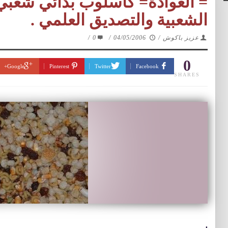
= العوادة= كأسلوب بدائي شعبي 
الشعبية والتصديق العلمي .
عزيز باكوش
/
04/05/2006
/
0
/
0
Google+
Pinterest
Twitter
Facebook
SHARES
.